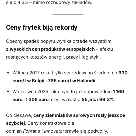
się o 4,3% – mimo rozbudowy zakładów.
Ceny frytek biją rekordy
Obecny spadek popytu wynika przede wszystkim
z
wysokich cen produktów europejskich
– efektu
rosnących kosztów energii, pracy i logistyki.
W lipcu 2017 roku frytki sprzedawano średnio po
630
euro/t w Belgii
i
785 euro/t w Holandii
.
W czerwcu 2025 roku było to już odpowiednio
1 169
euro i 1 306 euro
, czyli wzrost o
85,5% i 66,3%
.
Co ciekawe,
ceny ziemniaków surowych rosły jeszcze
szybciej
. Ceny kontraktowe dla
odmian
Fontane
i
Innovator
prawie się podwoiły,