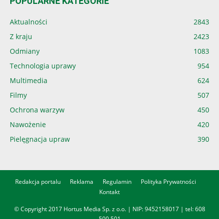
POPULARNE KATEGORIE
Aktualności
2843
Z kraju
2423
Odmiany
1083
Technologia uprawy
954
Multimedia
624
Filmy
507
Ochrona warzyw
450
Nawożenie
420
Pielęgnacja upraw
390
Redakcja portalu
Reklama
Regulamin
Polityka Prywatności
Kontakt
© Copyright 2017 Hortus Media Sp. z o.o. | NIP: 9452158017 | tel:
608
500 501