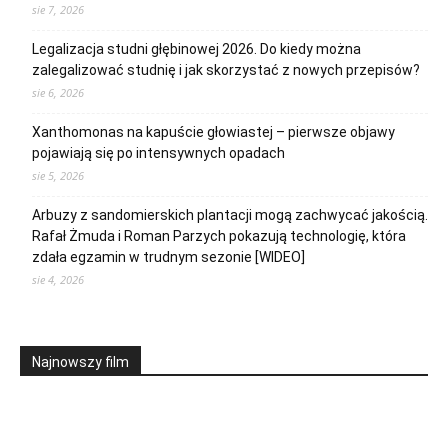
sie 7, 2026
Legalizacja studni głębinowej 2026. Do kiedy można
zalegalizować studnię i jak skorzystać z nowych przepisów?
sie 6, 2026
Xanthomonas na kapuście głowiastej – pierwsze objawy
pojawiają się po intensywnych opadach
sie 5, 2026
Arbuzy z sandomierskich plantacji mogą zachwycać jakością.
Rafał Żmuda i Roman Parzych pokazują technologię, która
zdała egzamin w trudnym sezonie [WIDEO]
sie 4, 2026
Najnowszy film