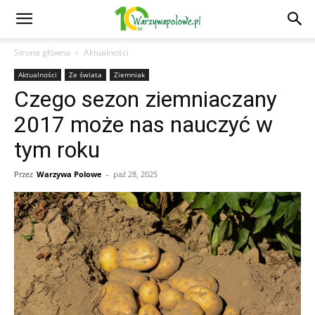
Strona główna
Aktualności
Aktualności
Ze świata
Ziemniak
Czego sezon ziemniaczany
2017 może nas nauczyć w
tym roku
Przez
Warzywa Polowe
-
paź 28, 2025