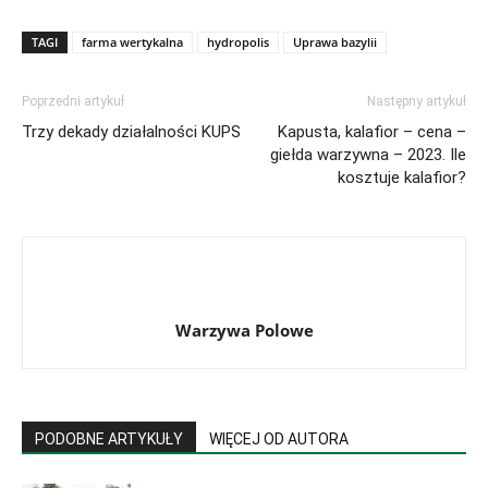
TAGI
farma wertykalna
hydropolis
Uprawa bazylii
Poprzedni artykuł
Następny artykuł
Trzy dekady działalności KUPS
Kapusta, kalafior – cena –
giełda warzywna – 2023. Ile
kosztuje kalafior?
Warzywa Polowe
PODOBNE ARTYKUŁY
WIĘCEJ OD AUTORA