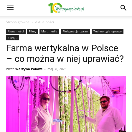
Strona główna
Aktualności
Aktualności
Filmy
Multimedia
Pielęgnacja upraw
Technologia uprawy
Z kraju
Farma wertykalna w Polsce
– co można w niej uprawiać?
Przez
Warzywa Polowe
-
maj 31, 2023