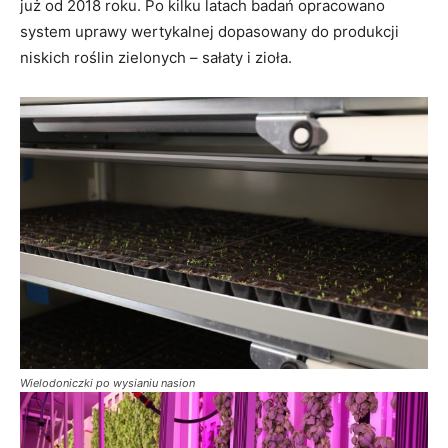
już od 2018 roku. Po kilku latach badań opracowano
system uprawy wertykalnej dopasowany do produkcji
niskich roślin zielonych – sałaty i zioła.
Wielodoniczki po wysianiu nasion