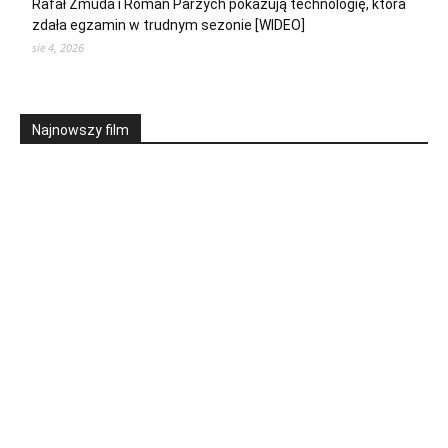
Rafał Żmuda i Roman Parzych pokazują technologię, która
zdała egzamin w trudnym sezonie [WIDEO]
sie 4, 2026
Najnowszy film