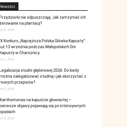
Nowości
Przędziorki nie odpuszczają. Jak zatrzymać ich
żerowanie na plantacji?
sie 9, 2026
IX Konkurs „Najcięższa Polska Główka Kapusty”
już 13 września podczas Małopolskich Dni
Kapusty w Charsznicy
sie 7, 2026
Legalizacja studni głębinowej 2026. Do kiedy
można zalegalizować studnię i jak skorzystać z
nowych przepisów?
sie 6, 2026
Xanthomonas na kapuście głowiastej –
pierwsze objawy pojawiają się po intensywnych
opadach
sie 5, 2026