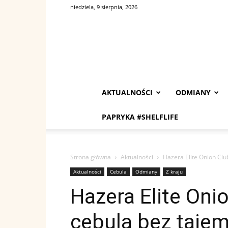
niedziela, 9 sierpnia, 2026
AKTUALNOŚCI
ODMIANY
PAPRYKA #SHELFLIFE
Strona główna
Aktualności
Hazera Elite Onion Clu
Aktualności
Cebula
Odmiany
Z kraju
Hazera Elite Oni
cebula bez tajem