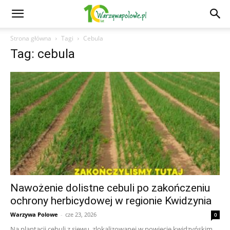
Strona główna
Tagi
Cebula
Tag: cebula
Nawożenie dolistne cebuli po zakończeniu
ochrony herbicydowej w regionie Kwidzynia
Warzywa Polowe
-
cze 23, 2026
0
Na plantacji cebuli z siewu, zlokalizowanej w powiecie kwidzyńskim,