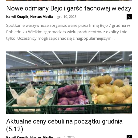
Nowe odmiany Bejo i garść fachowej wiedzy
Kamil Knapik, Hortus Media
-
gru 10, 2025
0
Spotkanie warzywnicze zorganizowane przez firmę Bejo 7 grudnia w
Pobiedniku Wielkim zgromadziło wielu producentów z okolicy i nie
tylko. Uczestnicy mogli zapoznać się z najpopularniejszymi...
Aktualne ceny cebuli na początku grudnia
(5.12)
Kamil Knapik, Hortus Media
-
gru 5, 2025
0