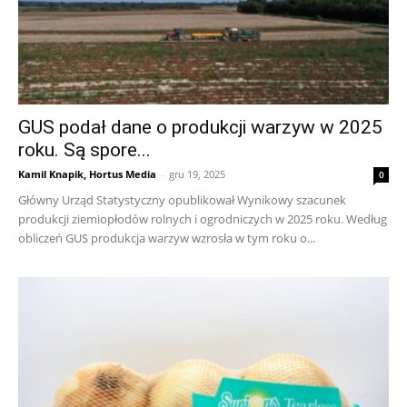
GUS podał dane o produkcji warzyw w 2025
roku. Są spore...
Kamil Knapik, Hortus Media
-
gru 19, 2025
0
Główny Urząd Statystyczny opublikował Wynikowy szacunek
produkcji ziemiopłodów rolnych i ogrodniczych w 2025 roku. Według
obliczeń GUS produkcja warzyw wzrosła w tym roku o...