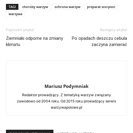
TAGI
choroby warzyw
ochrona warzyw
preparat scorpion
warzywa
Poprzedni artykuł
Następny artykuł
Ziemniaki odporne na zmiany
Po opadach deszczu cebula
klimatu
zaczyna zamierać
Mariusz Podymniak
Redaktor prowadzący. Z tematyką warzyw związany
zawodowo od 2004 roku. Od 2015 roku prowadzący serwis
warzywapolowe.pl