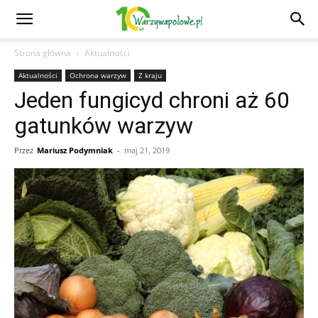
Strona główna
Aktualności
Aktualności
Ochrona warzyw
Z kraju
Jeden fungicyd chroni aż 60
gatunków warzyw
Przez
Mariusz Podymniak
-
maj 21, 2019