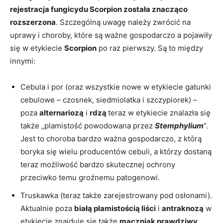
rejestracja fungicydu Scorpion została znacząco
rozszerzona
. Szczególną uwagę należy zwrócić na
uprawy i choroby, które są ważne gospodarczo a pojawiły
się w etykiecie
Scorpion
po raz pierwszy. Są to między
innymi:
Cebula i por (oraz wszystkie nowe w etykiecie gatunki
cebulowe – czosnek, siedmiolatka i szczypiorek) –
poza
alternariozą
i
rdzą
teraz w etykiecie znalazła się
także „plamistość powodowana przez
Stemphylium
”.
Jest to choroba bardzo ważna gospodarczo, z którą
boryka się wielu producentów cebuli, a którzy dostaną
teraz możliwość bardzo skutecznej ochrony
przeciwko temu groźnemu patogenowi.
Truskawka (teraz także zarejestrowany pod osłonami).
Aktualnie poza
białą plamistością liści
i
antraknozą
w
etykiecie znajduje się także
mączniak prawdziwy