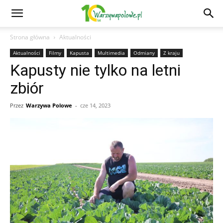
Strona główna
Aktualności
Aktualności
Filmy
Kapusta
Multimedia
Odmiany
Z kraju
Kapusty nie tylko na letni
zbiór
Przez
Warzywa Polowe
-
cze 14, 2023