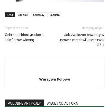
TAGI
cabbice
Callaway
kapusta
Poprzedni artykuł
Następny artykuł
Ochrona i biostymulacja
Jak zwalczać chwasty w
kalafiorów wiosną
uprawie marchwi i pietruszki
CZ. I
Warzywa Polowe
PODOBNE ARTYKUŁY
WIĘCEJ OD AUTORA