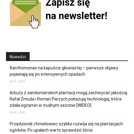
Nowości
Xanthomonas na kapuście głowiastej – pierwsze objawy
pojawiają się po intensywnych opadach
sie 5, 2026
Arbuzy z sandomierskich plantacji mogą zachwycać jakością.
Rafał Żmuda i Roman Parzych pokazują technologię, która
zdała egzamin w trudnym sezonie [WIDEO]
sie 4, 2026
Przędziorek chmielowiec szybko rozwija się na plantacjach
ogórków. Po upałach warto sprawdzić liście