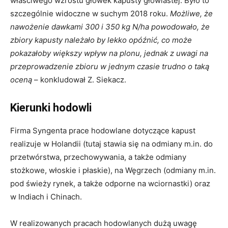
właściwego wzrostu główek kapusty głowiastej. Było to
szczególnie widoczne w suchym 2018 roku.
Możliwe, że
nawożenie dawkami 300 i 350 kg N/ha powodowało, że
zbiory kapusty należało by lekko opóźnić, co może
pokazałoby większy wpływ na plonu, jednak z uwagi na
przeprowadzenie zbioru w jednym czasie trudno o taką
oceną
– konkludował Z. Siekacz.
Kierunki hodowli
Firma Syngenta prace hodowlane dotyczące kapust
realizuje w Holandii (tutaj stawia się na odmiany m.in. do
przetwórstwa, przechowywania, a także odmiany
stożkowe, włoskie i płaskie), na Węgrzech (odmiany m.in.
pod świeży rynek, a także odporne na wciornastki) oraz
w Indiach i Chinach.
W realizowanych pracach hodowlanych dużą uwagę