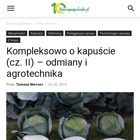
Strona główna
Aktualności
Aktualności
Kapusta
Odmiany
Pielęgnacja upraw
Technologia uprawy
Z kraju
Kompleksowo o kapuście
(cz. II) – odmiany i
agrotechnika
Przez
Tomasz Werner
-
lut 20, 2019