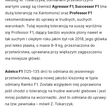
wartymi uwagi są również
Agressor F1, Successor F1
(ma
dużą tolerancję na Xantomons) oraz
Professor F1
rekomendowane do uprawy w trudnych, suchych
warunkach. Tutaj wysoką tolerancją na suszę wyróżnia
się Professor F1, dający bardzo wysokie plony nawet w
tak suchym i ciepłym roku jakim był rok 2018, jego główka
jest lekko płaska, o masie 8-9 kg, przeznaczona do
przetwórstwa, uprawiana przy większym zagęszczeniu
ma mniejsze główki.
Adelco F1
(125-135 dni) to odmiana do jesiennego
przetwórstwa, dająca nowej jakości kiszonkę w typie
odmiany Ramko F1. Została względem niej poprawiona
jeśli chodzi o tolerancję na trudne warunki glebowe i jest
mniej podatna na wciornastki.
Jest to odmiana do uprawy
na tzw. pewniaka
– mówił Z. Tokarczyk.