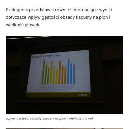
Prelegenci przedstawili również interesujące wyniki
dotyczące wpływ gęstości obsady kapusty na plon i
wielkość główek.
wpływ gęstości obsady kapusty na plon i wielkość główek