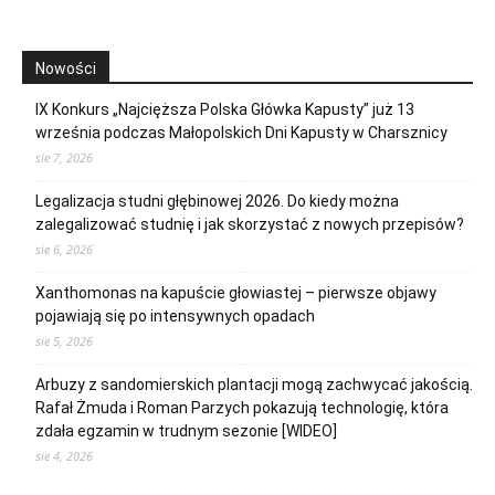
Nowości
IX Konkurs „Najcięższa Polska Główka Kapusty” już 13
września podczas Małopolskich Dni Kapusty w Charsznicy
sie 7, 2026
Legalizacja studni głębinowej 2026. Do kiedy można
zalegalizować studnię i jak skorzystać z nowych przepisów?
sie 6, 2026
Xanthomonas na kapuście głowiastej – pierwsze objawy
pojawiają się po intensywnych opadach
sie 5, 2026
Arbuzy z sandomierskich plantacji mogą zachwycać jakością.
Rafał Żmuda i Roman Parzych pokazują technologię, która
zdała egzamin w trudnym sezonie [WIDEO]
sie 4, 2026