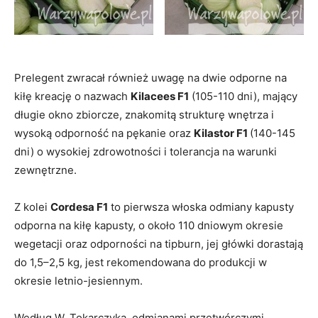
Prelegent zwracał również uwagę na dwie odporne na
kiłę kreację o nazwach
Kilacees F1
(105-110 dni), mający
długie okno zbiorcze, znakomitą strukturę wnętrza i
wysoką odporność na pękanie oraz
Kilastor F1
(140-145
dni) o wysokiej zdrowotności i tolerancja na warunki
zewnętrzne.
Z kolei
Cordesa F1
to pierwsza włoska odmiany kapusty
odporna na kiłę kapusty, o około 110 dniowym okresie
wegetacji oraz odporności na tipburn, jej główki dorastają
do 1,5–2,5 kg, jest rekomendowana do produkcji w
okresie letnio-jesiennym.
Według W. Tokarczyka, odmianami przetwórczymi