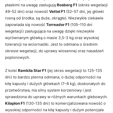
płaskimi na uwagę zasługują
Rosberg F1
(okres wegetacji
49–52 dni) oraz nowość
Vettel F1
(52–57 dni, jej główki
rosną od środka, są duże, okrągłe). Niezwykle ciekawie
zapowiada się nowość
Torreador F1
(105–110 dni
wegetacji) zasługująca na uwagę dzięki niezwykle
wyrównanym główką o masie 3,5-3 kg oraz wysokiej
tolerancji na wciornastki. Jest to odmiana o średnim
okresie wegetacji, do uprawy wiosennej oraz nasadzeń
poplonowych.
Z kolei
Ramkila Star F1
(jej okres wegetacji to 125-135
dni) to bardzo plenna odmiana, o dużej odporności na
kiłę kapusty i dużych główkach (7–8 kg), doskonałych do
przetwórstwa, ma silny system korzeniowy i jest
sprawdzona do uprawy w różnych warunkach glebowych.
Kilaplon F1
(130-135 dni) to komercjalizowana nowość o
wysokiej odporności na kiłę kapusty i dużym potencjale