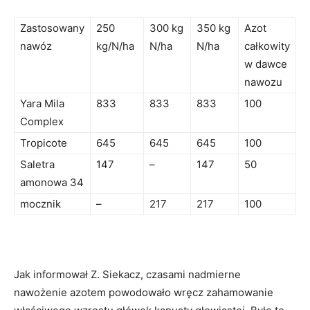
Zastosowany
250
300 kg
350 kg
Azot
nawóz
kg/N/ha
N/ha
N/ha
całkowity
w dawce
nawozu
Yara Mila
833
833
833
100
Complex
Tropicote
645
645
645
100
Saletra
147
–
147
50
amonowa 34
mocznik
–
217
217
100
Jak informował Z. Siekacz, czasami nadmierne
nawożenie azotem powodowało wręcz zahamowanie