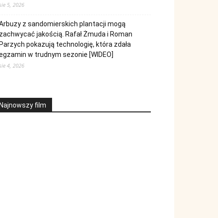
sie 5, 2026
Arbuzy z sandomierskich plantacji mogą
zachwycać jakością. Rafał Żmuda i Roman
Parzych pokazują technologię, która zdała
egzamin w trudnym sezonie [WIDEO]
sie 4, 2026
Najnowszy film