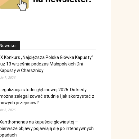
Nowości
IX Konkurs „Najcięższa Polska Główka Kapusty”
już 13 września podczas Małopolskich Dni
Kapusty w Charsznicy
sie 7, 2026
Legalizacja studni głębinowej 2026. Do kiedy
można zalegalizować studnię i jak skorzystać z
nowych przepisów?
sie 6, 2026
Xanthomonas na kapuście głowiastej –
pierwsze objawy pojawiają się po intensywnych
opadach