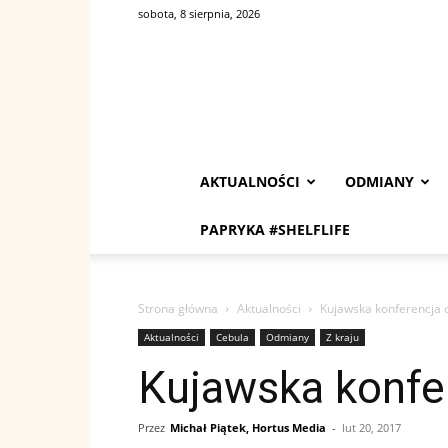
sobota, 8 sierpnia, 2026
AKTUALNOŚCI
ODMIANY
PAPRYKA #SHELFLIFE
Strona główna
Aktualności
Kujawska konferencja
Aktualności
Cebula
Odmiany
Z kraju
Kujawska konfe
Przez
Michał Piątek, Hortus Media
-
lut 20, 2017