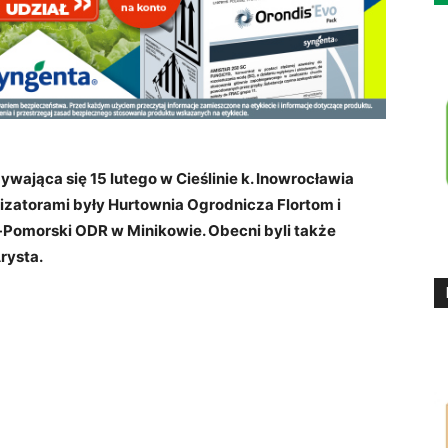
dbywająca
się
15 lutego
w Cieślinie k. Inowrocławia
izatorami były Hurtownia Ogrodnicza Flortom i
-Pomorski ODR w Minikowie. Obecni byli także
rysta.