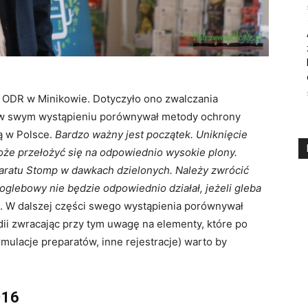
z ODR w Minikowie. Dotyczyło ono zwalczania
t w swym wystąpieniu porównywał metody ochrony
ą w Polsce.
Bardzo ważny jest początek. Uniknięcie
e przełożyć się na odpowiednio wysokie plony.
paratu Stomp w dawkach dzielonych. Należy zwrócić
glebowy nie będzie odpowiednio działał, jeżeli gleba
i. W dalszej części swego wystąpienia porównywał
ii zwracając przy tym uwagę na elementy, które po
mulacje preparatów, inne rejestracje) warto by
016