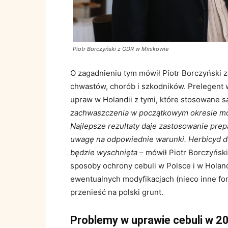
Piotr Borczyński z ODR w Minikowie
O zagadnieniu tym mówił Piotr Borczyński 
chwastów, chorób i szkodników. Prelegen
upraw w Holandii z tymi, które stosowane s
zachwaszczenia w początkowym okresie moż
Najlepsze rezultaty daje zastosowanie pre
uwagę na odpowiednie warunki. Herbicyd do
będzie wyschnięta
– mówił Piotr Borczyńsk
sposoby ochrony cebuli w Polsce i w Holand
ewentualnych modyfikacjach (nieco inne for
przenieść na polski grunt.
Problemy w uprawie cebuli w 2