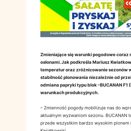
Zmieniające się warunki pogodowe coraz 
osłonami. Jak podkreśla Mariusz Kwiatko
temperatur oraz zróżnicowanie sezonów 
stabilność plonowania niezależnie od prz
odmiana papryki typu blok –BUCANAN F1 (
warunkach produkcyjnych.
– Zmienność pogody mobilizuje nas do wpro
aktualnym wyzwaniom sezonu. BUCANAN to p
przede wszystkim bardzo wysokim plonem i 
Kwiatkowski.