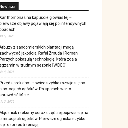
Nowości
Xanthomonas na kapuście głowiastej –
pierwsze objawy pojawiają się po intensywnych
opadach
sie 5, 2026
Arbuzy z sandomierskich plantacji mogą
zachwycać jakością. Rafał Żmuda i Roman
Parzych pokazują technologię, która zdała
egzamin w trudnym sezonie [WIDEO]
sie 4, 2026
Przędziorek chmielowiec szybko rozwija się na
plantacjach ogórków. Po upałach warto
sprawdzić liście
sie 3, 2026
Mączniak rzekomy coraz częściej pojawia się na
plantacjach ogórków. Pierwsze ogniska szybko
się rozprzestrzeniają