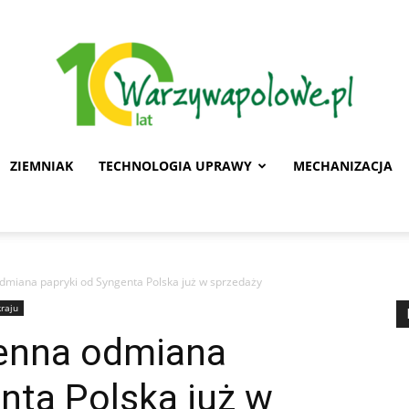
ZIEMNIAK
TECHNOLOGIA UPRAWY
MECHANIZACJA
Warzywa
miana papryki od Syngenta Polska już w sprzedaży
kraju
Polowe
enna odmiana
nta Polska już w