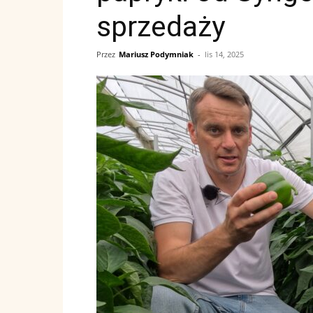
sprzedaży
Przez
Mariusz Podymniak
-
lis 14, 2025