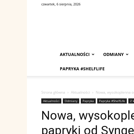
czwartek, 6 sierpnia, 2026
AKTUALNOŚCI
ODMIANY
PAPRYKA #SHELFLIFE
Strona główna
Aktualności
Nowa, wysokoplenna od
Aktualności
Odmiany
Papryka
Papryka #ShelfLife
Z 
Nowa, wysokopl
papryki od Synge