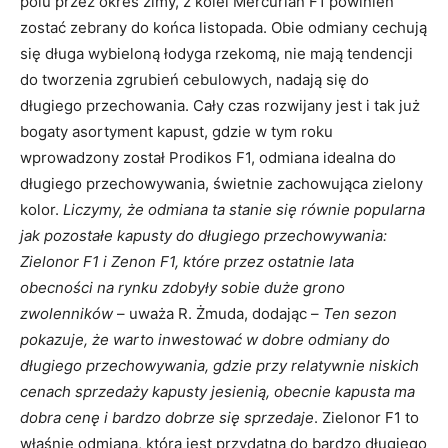
polu przez okres zimy, z kolei Mercurian F1 powinien
zostać zebrany do końca listopada. Obie odmiany cechują
się długa wybieloną łodyga rzekomą, nie mają tendencji
do tworzenia zgrubień cebulowych, nadają się do
długiego przechowania. Cały czas rozwijany jest i tak już
bogaty asortyment kapust, gdzie w tym roku
wprowadzony został Prodikos F1, odmiana idealna do
długiego przechowywania, świetnie zachowująca zielony
kolor.
Liczymy, że odmiana ta stanie się równie popularna
jak pozostałe kapusty do długiego przechowywania:
Zielonor F1 i Zenon F1, które przez ostatnie lata
obecności na rynku zdobyły sobie duże grono
zwolenników
– uważa R. Żmuda, dodając –
Ten sezon
pokazuje, że warto inwestować w dobre odmiany do
długiego przechowywania, gdzie przy relatywnie niskich
cenach sprzedaży kapusty jesienią, obecnie kapusta ma
dobra cenę i bardzo dobrze się sprzedaje
. Zielonor F1 to
właśnie odmiana, która jest przydatna do bardzo długiego