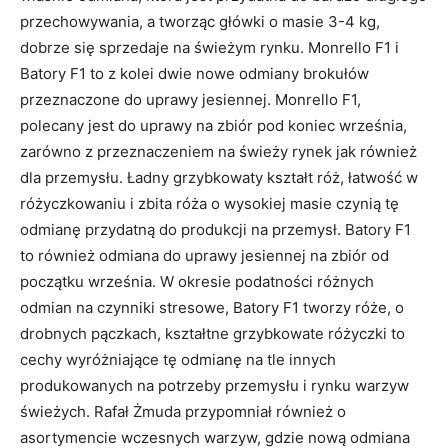
przechowywania, a tworząc główki o masie 3-4 kg,
dobrze się sprzedaje na świeżym rynku. Monrello F1 i
Batory F1 to z kolei dwie nowe odmiany brokułów
przeznaczone do uprawy jesiennej. Monrello F1,
polecany jest do uprawy na zbiór pod koniec września,
zarówno z przeznaczeniem na świeży rynek jak również
dla przemysłu. Ładny grzybkowaty kształt róż, łatwość w
różyczkowaniu i zbita róża o wysokiej masie czynią tę
odmianę przydatną do produkcji na przemysł. Batory F1
to również odmiana do uprawy jesiennej na zbiór od
początku września. W okresie podatności różnych
odmian na czynniki stresowe, Batory F1 tworzy róże, o
drobnych pączkach, kształtne grzybkowate różyczki to
cechy wyróżniające tę odmianę na tle innych
produkowanych na potrzeby przemysłu i rynku warzyw
świeżych. Rafał Żmuda przypomniał również o
asortymencie wczesnych warzyw, gdzie nową odmiana