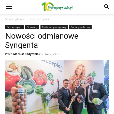
Strona główna
Bez kategorii
Bez kategorii
Odmiany
Technologia uprawy
Zabiegi ochrony
Nowości odmianowe
Syngenta
Przez
Mariusz Podymniak
-
kwi 2, 2015