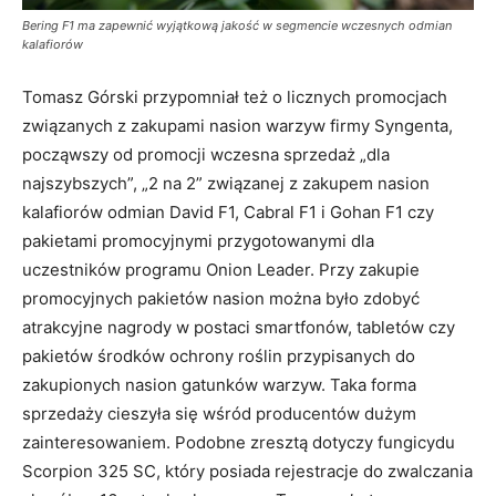
Bering F1 ma zapewnić wyjątkową jakość w segmencie wczesnych odmian
kalafiorów
Tomasz Górski przypomniał też o licznych promocjach
związanych z zakupami nasion warzyw firmy Syngenta,
począwszy od promocji wczesna sprzedaż „dla
najszybszych”, „2 na 2” związanej z zakupem nasion
kalafiorów odmian David F1, Cabral F1 i Gohan F1 czy
pakietami promocyjnymi przygotowanymi dla
uczestników programu Onion Leader. Przy zakupie
promocyjnych pakietów nasion można było zdobyć
atrakcyjne nagrody w postaci smartfonów, tabletów czy
pakietów środków ochrony roślin przypisanych do
zakupionych nasion gatunków warzyw. Taka forma
sprzedaży cieszyła się wśród producentów dużym
zainteresowaniem. Podobne zresztą dotyczy fungicydu
Scorpion 325 SC, który posiada rejestracje do zwalczania