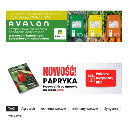
TAGI
Agrotech
ochrona warzyw
odmiany warzyw
Syngenta
warzywa