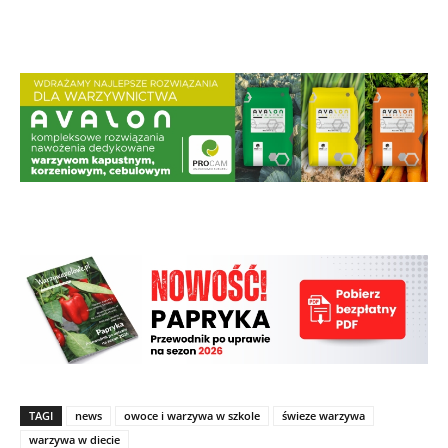
TAGI
news
owoce i warzywa w szkole
świeze warzywa
warzywa w diecie