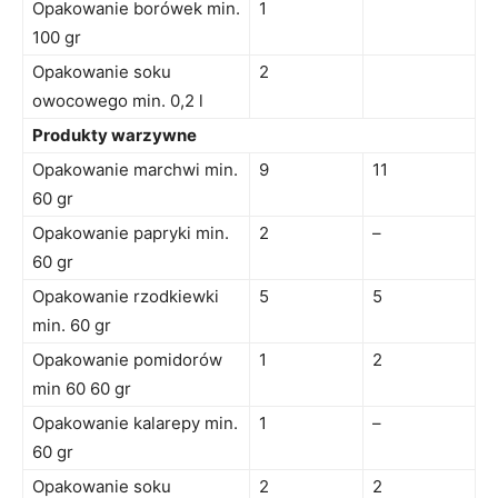
Opakowanie borówek min.
1
100 gr
Opakowanie soku
2
owocowego min. 0,2 l
Produkty warzywne
Opakowanie marchwi min.
9
11
60 gr
Opakowanie papryki min.
2
–
60 gr
Opakowanie rzodkiewki
5
5
min. 60 gr
Opakowanie pomidorów
1
2
min 60 60 gr
Opakowanie kalarepy min.
1
–
60 gr
Opakowanie soku
2
2