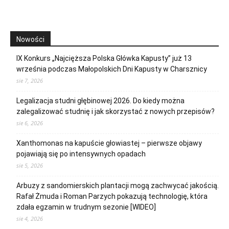
Nowości
IX Konkurs „Najcięższa Polska Główka Kapusty” już 13
września podczas Małopolskich Dni Kapusty w Charsznicy
sie 7, 2026
Legalizacja studni głębinowej 2026. Do kiedy można
zalegalizować studnię i jak skorzystać z nowych przepisów?
sie 6, 2026
Xanthomonas na kapuście głowiastej – pierwsze objawy
pojawiają się po intensywnych opadach
sie 5, 2026
Arbuzy z sandomierskich plantacji mogą zachwycać jakością.
Rafał Żmuda i Roman Parzych pokazują technologię, która
zdała egzamin w trudnym sezonie [WIDEO]
sie 4, 2026