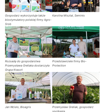
Gospodarz wykorzystuje także
Karolina Misztal, Seminis
biostymulatory polskiej firmy Agro-
Srob
Rozsadę do gospodarstwa
Przedstawiciele firmy Bio-
Przemysława Greliaka dostarczyła
Protection
Grupa Krasoń
Jan Wcisło, Bioagris
Przemysław Greliak, gospodarz
spotkania