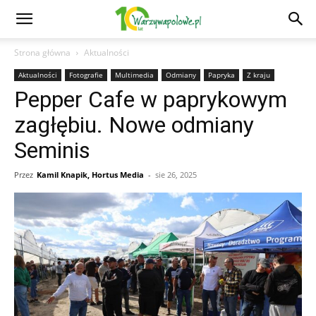
Strona główna
Aktualności
Aktualności
Fotografie
Multimedia
Odmiany
Papryka
Z kraju
Pepper Cafe w paprykowym
zagłębiu. Nowe odmiany
Seminis
Przez
Kamil Knapik, Hortus Media
-
sie 26, 2025