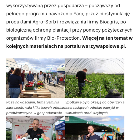
wykorzystywaną przez gospodarza – począwszy od
pełnego programu nawożenia Yara, przez biostymulację
produktami Agro-Sorb i rozwiązania firmy Bioagris, po
biologiczną ochronę plantacji przy pomocy pożytecznych
organizmów firmy Bio-Protection.
Więcej na ten temat w
kolejnych materiałach na portalu warzywapolowe.pl.
Poza nowościami, firma Seminis
Spotkanie było okazją do obejrzenia
zaprezentowała kilka innych odmian
interesujących odmian papryki w
produkowanych w gospodarstwie
warunkach produkcyjnych