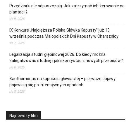
Przędziorki nie odpuszczają. Jak zatrzymać ich żerowanie na
plantacji?
sie 9, 2026
IX Konkurs „Najcięższa Polska Główka Kapusty” już 13
września podczas Małopolskich Dni Kapusty w Charsznicy
sie 7, 2026
Legalizacja studni głębinowej 2026. Do kiedy można
zalegalizować studnię i jak skorzystać z nowych przepisów?
sie 6, 2026
Xanthomonas na kapuście głowiastej – pierwsze objawy
pojawiają się po intensywnych opadach
sie 5, 2026
Najnowszy film