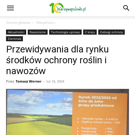
Strona główna
Aktualności
Aktualności
Nawożenie
Technologia uprawy
Z kraju
Zabiegi ochrony
Ziemniak
Przewidywania dla rynku
środków ochrony roślin i
nawozów
Przez
Tomasz Werner
-
lut 16, 2024