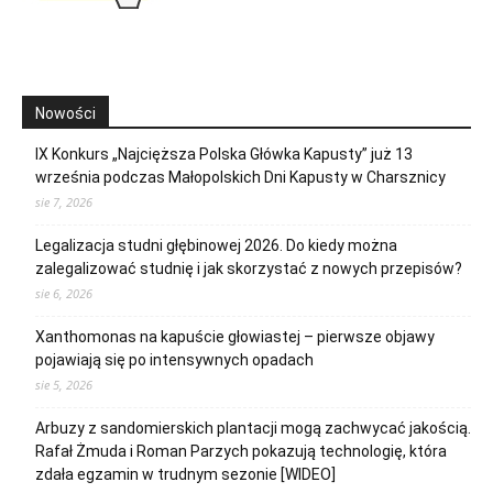
Nowości
IX Konkurs „Najcięższa Polska Główka Kapusty” już 13
września podczas Małopolskich Dni Kapusty w Charsznicy
sie 7, 2026
Legalizacja studni głębinowej 2026. Do kiedy można
zalegalizować studnię i jak skorzystać z nowych przepisów?
sie 6, 2026
Xanthomonas na kapuście głowiastej – pierwsze objawy
pojawiają się po intensywnych opadach
sie 5, 2026
Arbuzy z sandomierskich plantacji mogą zachwycać jakością.
Rafał Żmuda i Roman Parzych pokazują technologię, która
zdała egzamin w trudnym sezonie [WIDEO]