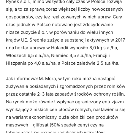
Rynek ś.o.r., mimo wszystko cały czas w Polsce rozwija
się, a to za sprawą coraz większej liczby nowoczesnych
gospodarstw, czy też realizowanych w nich upraw. Cały
czas jednak w Polsce notowane jest zdecydowanie
niższe zużycie ś.o.r. w porównaniu do wielu innych
krajów UE. Średnie zużycie substancji aktywnych w 2017
r na hektar uprawy w Holandii wynosiło 8,0 kg s.a./ha,
Włoszech 6,5 s.a./ha, Niemiec 4,5 s.a./ha, Francji i
Hiszpania po 4,0 s.a./ha, a Polsce zaledwie 2,5 s.a./ha.
Jak informował M. Mora, w tym roku można nastąpić
zużywanie posiadanych i zgromadzonych przez rolników
przez ostatnie 2-3 lata zapasów środków ochrony roślin.
Na rynek może również wpłynąć ograniczony entuzjazm
wynikający z niskich cen płodów rolnych, nastawienia się
na wariant ekonomiczny, duże obniżki cen produktów
masowych – glifosat (50% spadek ceny) czy na
tebuconazol, po okresie radykalnych wzrostów.