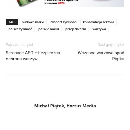
TAGI
budowa marki
eksport żywności
konsolidacja sektora
polska żywność
polskie marki
przejęcia firm
warzywa
Poprzedni artykuł
Następny artykuł
Serenade ASO – bezpieczna
Wczesne warzywa spod
ochrona warzyw
Piątku
Michał Piątek, Hortus Media