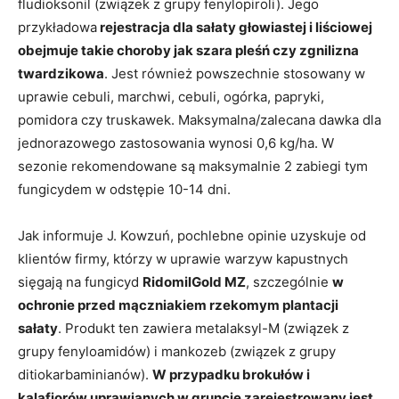
fludioksonil (związek z grupy fenylopiroli). Jego
przykładowa
rejestracja dla sałaty głowiastej i liściowej
obejmuje takie choroby jak szara pleśń czy zgnilizna
twardzikowa
. Jest również powszechnie stosowany w
uprawie cebuli, marchwi, cebuli, ogórka, papryki,
pomidora czy truskawek. Maksymalna/zalecana dawka dla
jednorazowego zastosowania wynosi 0,6 kg/ha. W
sezonie rekomendowane są maksymalnie 2 zabiegi tym
fungicydem w odstępie 10-14 dni.
Jak informuje J. Kowzuń, pochlebne opinie uzyskuje od
klientów firmy, którzy w uprawie warzyw kapustnych
sięgają na fungicyd
RidomilGold MZ
, szczególnie
w
ochronie przed mączniakiem rzekomym plantacji
sałaty
. Produkt ten zawiera metalaksyl-M (związek z
grupy fenyloamidów) i mankozeb (związek z grupy
ditiokarbaminianów).
W przypadku brokułów i
kalafiorów uprawianych w gruncie zarejestrowany jest