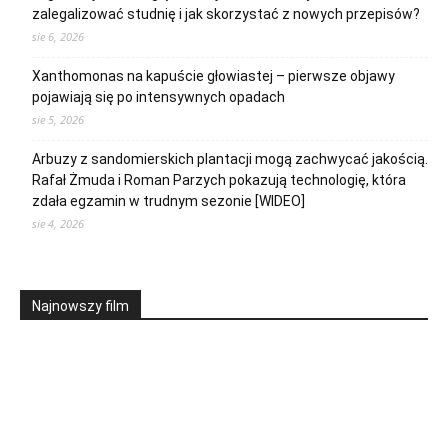
zalegalizować studnię i jak skorzystać z nowych przepisów?
sie 6, 2026
Xanthomonas na kapuście głowiastej – pierwsze objawy
pojawiają się po intensywnych opadach
sie 5, 2026
Arbuzy z sandomierskich plantacji mogą zachwycać jakością.
Rafał Żmuda i Roman Parzych pokazują technologię, która
zdała egzamin w trudnym sezonie [WIDEO]
sie 4, 2026
Najnowszy film