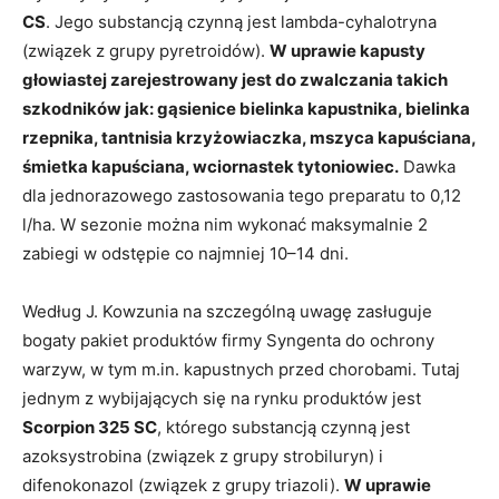
CS
. Jego substancją czynną jest lambda-cyhalotryna
(związek z grupy pyretroidów).
W uprawie kapusty
głowiastej zarejestrowany jest do zwalczania takich
szkodników jak: gąsienice bielinka kapustnika, bielinka
rzepnika, tantnisia krzyżowiaczka, mszyca kapuściana,
śmietka kapuściana, wciornastek tytoniowiec.
Dawka
dla jednorazowego zastosowania tego preparatu to 0,12
l/ha. W sezonie można nim wykonać maksymalnie 2
zabiegi w odstępie co najmniej 10–14 dni.
Według J. Kowzunia na szczególną uwagę zasługuje
bogaty pakiet produktów firmy Syngenta do ochrony
warzyw, w tym m.in. kapustnych przed chorobami. Tutaj
jednym z wybijających się na rynku produktów jest
Scorpion 325 SC
, którego substancją czynną jest
azoksystrobina (związek z grupy strobiluryn) i
difenokonazol (związek z grupy triazoli).
W uprawie