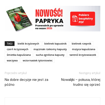
TAGI
bielik krzyżowych
bielinek kapustnik
bielinek rzepnik
czerń krzyzowych
mączniak rzekomy kapusty
mszyca kapuściana
śmietka kapuściana
sucha zgnilizna kapusty
tantniś krzyżowiaczek
warzywa
wciornastek tytoniowiec
Poprzedni artykuł
Następny artykuł
Na dobre decyzje nie jest za
Nowalijki – pokusa, której
późno
trudno się oprzeć