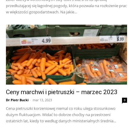
przedłużającej się łagodnej pogody, która pozwala na rozłożenie prac
w większości gospodarstwach. Na jakie...
Ceny marchwi i pietruszki – marzec 2023
Dr Piotr Bucki
-
mar 13, 2023
0
Cena pietruszki korzeniowej niemal co roku ulega stosunkowo
dużym fluktuacjom. Widać to dobrze choćby na przestrzeni
ostatnich lat, kiedy to według danych ministerialnych średnia...