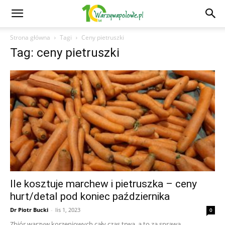
Strona główna
Tagi
Ceny pietruszki
Tag: ceny pietruszki
Ile kosztuje marchew i pietruszka – ceny
hurt/detal pod koniec października
Dr Piotr Bucki
-
lis 1, 2023
0
Zbiór warzyw korzeniowych cały czas trwa, a to za sprawą