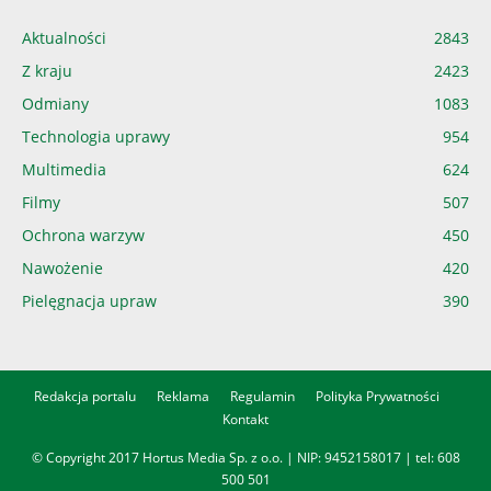
Aktualności
2843
Z kraju
2423
Odmiany
1083
Technologia uprawy
954
Multimedia
624
Filmy
507
Ochrona warzyw
450
Nawożenie
420
Pielęgnacja upraw
390
Redakcja portalu
Reklama
Regulamin
Polityka Prywatności
Kontakt
© Copyright 2017 Hortus Media Sp. z o.o. | NIP: 9452158017 | tel:
608
500 501