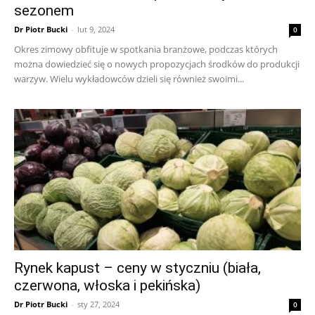
sezonem
Dr Piotr Bucki
-
lut 9, 2024
0
Okres zimowy obfituje w spotkania branżowe, podczas których
można dowiedzieć się o nowych propozycjach środków do produkcji
warzyw. Wielu wykładowców dzieli się również swoimi...
Rynek kapust – ceny w styczniu (biała,
czerwona, włoska i pekińska)
Dr Piotr Bucki
-
sty 27, 2024
0