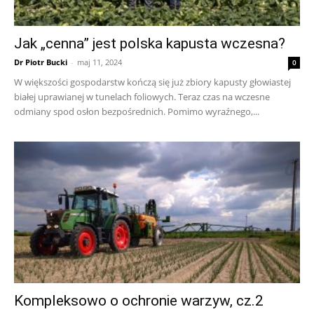
Jak „cenna” jest polska kapusta wczesna?
Dr Piotr Bucki
-
maj 11, 2024
0
W większości gospodarstw kończą się już zbiory kapusty głowiastej
białej uprawianej w tunelach foliowych. Teraz czas na wczesne
odmiany spod osłon bezpośrednich. Pomimo wyraźnego,...
Kompleksowo o ochronie warzyw, cz.2