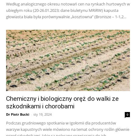
Według analogicznego okresu notowań cen na rynkach hurtowych w
ubiegłym roku (20-26.01.2023; dane biuletynu MRiRW) kapusta
głowiasta biała była porównywalnie „kosztowna” (Bronisze – 1-1,2...
Chemiczny i biologiczny oręż do walki ze
szkodnikami i chorobami
Dr Piotr Bucki
-
sty 19, 2024
0
Podczas grudniowego spotkania w Igołomii dla producentów
warzyw kapustnych wiele mówiono na temat ochrony roślin głównie
przed szkodnikami. Jakie są polecane rozwiązania do ich...