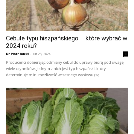
Cebule typu hiszpańskiego – które wybrać w
2024 roku?
Dr Piotr Bucki
-
lut 23, 2024
0
Producenci dobierając odmiany cebul do uprawy biorą pod uwagę
wiele czynników. Jednym z nich jest typ hiszpański, który
determinuje m.in. możliwość wczesnego wysiewu (są...