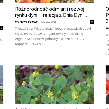
Różnorodność odmian i rozwój
O
rynku dyni – relacja z Dnia Dyni...
P
2
Warzywa Polowe
-
wrz 29, 2025
0
Wa
0
7 września w Więckowicach (pow. proszowicki) odbył
się Dzień Dyni 2025, zorganizowany przez firmę
Ws
Argenta Seeds we współpracy z partnerami: ICL,
ez
dy
Koppert, BIO-GEN i...
le
up
do