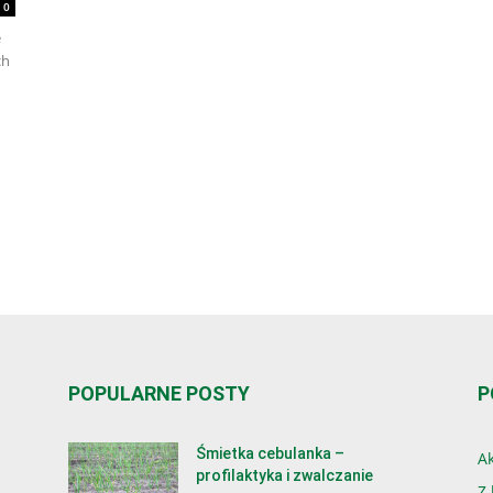
0
e
ch
POPULARNE POSTY
P
Śmietka cebulanka –
Ak
profilaktyka i zwalczanie
Z 