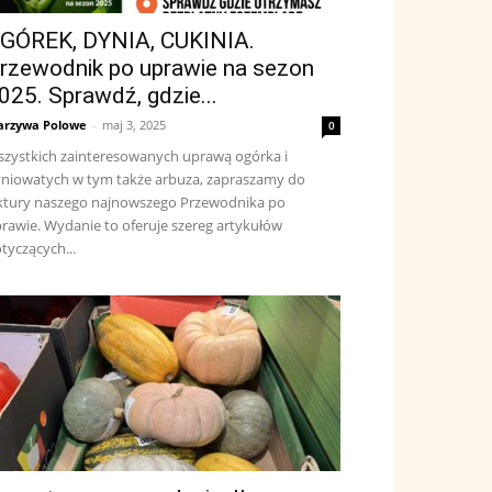
GÓREK, DYNIA, CUKINIA.
rzewodnik po uprawie na sezon
025. Sprawdź, gdzie...
rzywa Polowe
-
maj 3, 2025
0
zystkich zainteresowanych uprawą ogórka i
niowatych w tym także arbuza, zapraszamy do
ktury naszego najnowszego Przewodnika po
rawie. Wydanie to oferuje szereg artykułów
tyczących...