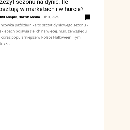
zczyt sezonu na dynie. Ile
osztują w marketach i w hurcie?
mil Knapik, Hortus Media
-
lis 4, 2024
0
ńcówka października to szczyt dyniowego sezonu -
sklepach pojawia się ich najwięcej, m.in. ze względu
 coraz popularniejsze w Polsce Halloween. Tym
dnak...