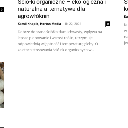
Ściółki organiczne – ekologiczna i
S
naturalna alternatywa dla
k
0
agrowłóknin
Ka
Kamil Knapik, Hortus Media
-
lis 22, 2024
0
Ko
w 
Dobrze dobrana ściółka tłumi chwasty, wpływa na
na
lepsze plonowanie i wzrost roślin, utrzymuje
je
odpowiednią wilgotność i temperaturę gleby. O
zaletach stosowania ściółek organicznych w...