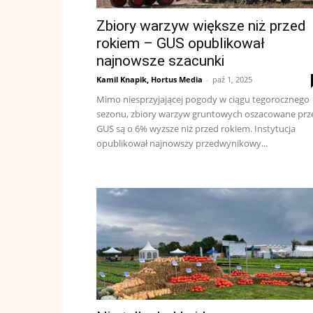
Zbiory warzyw większe niż przed
rokiem – GUS opublikował
najnowsze szacunki
Kamil Knapik, Hortus Media
-
paź 1, 2025
Mimo niesprzyjającej pogody w ciągu tegorocznego
sezonu, zbiory warzyw gruntowych oszacowane prz
GUS są o 6% wyższe niż przed rokiem. Instytucja
opublikował najnowszy przedwynikowy...