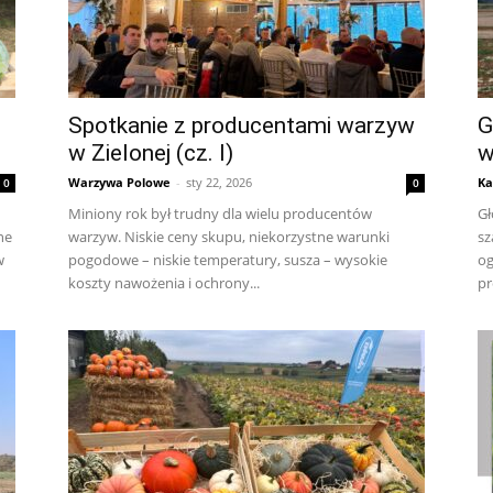
z
Spotkanie z producentami warzyw
G
w Zielonej (cz. I)
w
Warzywa Polowe
-
sty 22, 2026
Ka
0
0
Miniony rok był trudny dla wielu producentów
Gł
ne
warzyw. Niskie ceny skupu, niekorzystne warunki
sz
w
pogodowe – niskie temperatury, susza – wysokie
og
koszty nawożenia i ochrony...
pr