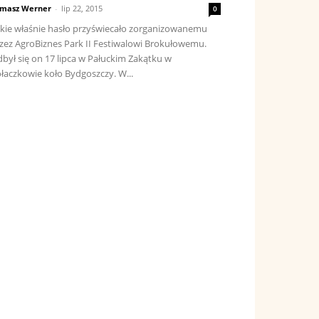
masz Werner
-
lip 22, 2015
0
kie właśnie hasło przyświecało zorganizowanemu
zez AgroBiznes Park II Festiwalowi Brokułowemu.
był się on 17 lipca w Pałuckim Zakątku w
łaczkowie koło Bydgoszczy. W...