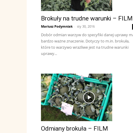
Brokuły na trudne warunki – FILM
Mariusz Podymniak
-
sty 30, 2016
Dobór odmian warzyw do specyfiki danej uprawy m
bardzo ważne znaczenie. Dotyczy to m.in. brokuła,
które to warzywo wrażliwe jest na trudne warunki
uprawy...
Odmiany brokuła – FILM