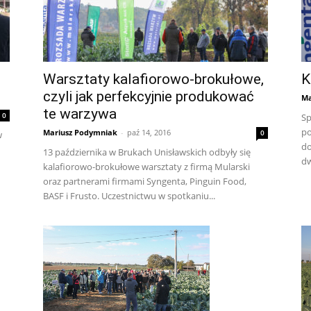
Warsztaty kalafiorowo-brokułowe,
K
czyli jak perfekcyjnie produkować
Ma
te warzywa
0
Sp
po
Mariusz Podymniak
-
paź 14, 2016
0
w
do
13 października w Brukach Unisławskich odbyły się
dw
kalafiorowo-brokułowe warsztaty z firmą Mularski
oraz partnerami firmami Syngenta, Pinguin Food,
BASF i Frusto. Uczestnictwu w spotkaniu...