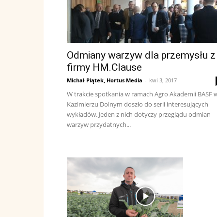
Odmiany warzyw dla przemysłu z
firmy HM.Clause
Michał Piątek, Hortus Media
-
kwi 3, 2017
W trakcie spotkania w ramach Agro Akademii BASF 
Kazimierzu Dolnym doszło do serii interesujących
wykładów. Jeden z nich dotyczy przeglądu odmian
warzyw przydatnych...