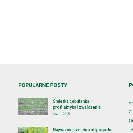
POPULARNE POSTY
P
Śmietka cebulanka –
Ak
profilaktyka i zwalczanie
Z 
kwi 1, 2015
O
T
Najważniejsze choroby ogórka