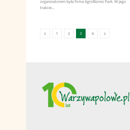
organizatorem była firma AgroBiznes Park. W jego
trakcie...
1
2
3
4