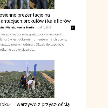
esienne prezentacje na
lantacjach brokułów i kalafiorów
chał Piątek, Hortus Media
-
paź 4, 2015
0
res gdy rozpoczynają się zbiory brokułów i
lafiorów jest dobrym momentem na ich ocenę,
łaszcza nowych odmian. Okazją do tego było
otkanie odbywające się...
rokuł – warzywo z przyszłością