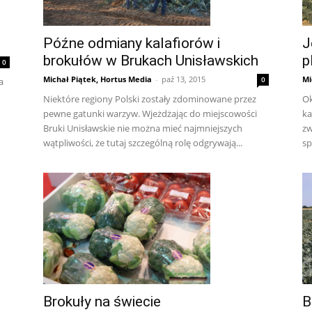
Późne odmiany kalafiorów i
J
brokułów w Brukach Unisławskich
p
0
Michał Piątek, Hortus Media
-
paź 13, 2015
Mi
0
a
Niektóre regiony Polski zostały zdominowane przez
Ok
pewne gatunki warzyw. Wjeżdżając do miejscowości
ka
Bruki Unisławskie nie można mieć najmniejszych
zw
wątpliwości, że tutaj szczególną rolę odgrywają...
sp
Brokuły na świecie
B