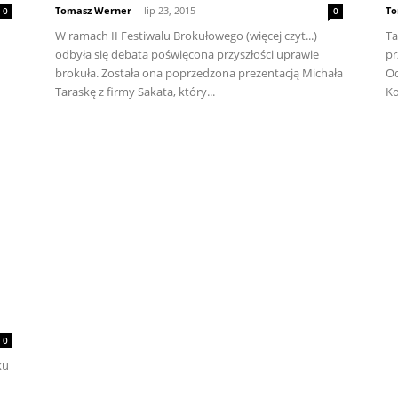
Tomasz Werner
-
lip 23, 2015
To
0
0
W ramach II Festiwalu Brokułowego (więcej czyt...)
Ta
odbyła się debata poświęcona przyszłości uprawie
pr
brokuła. Została ona poprzedzona prezentacją Michała
Od
Taraskę z firmy Sakata, który...
Ko
0
ku