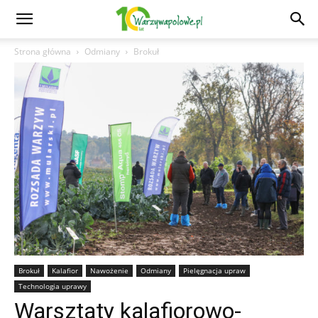
Strona główna
Odmiany
Brokuł
Brokuł
Kalafior
Nawożenie
Odmiany
Pielęgnacja upraw
Technologia uprawy
Warsztaty kalafiorowo-