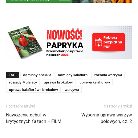
TAGI
odmiany brokuła
odmiany kalafiora
rozsada warzywa
rozsady Mularscy
uprawa brokułów
uprawa kalafiorów
uprawa kalafiorów i brokułów
warzywa
Poprzedni artykuł
Następny artykuł
Nawożenie cebuli w
Wyborna uprawa warzyw
krytycznych fazach – FILM
polowych, cz. 2