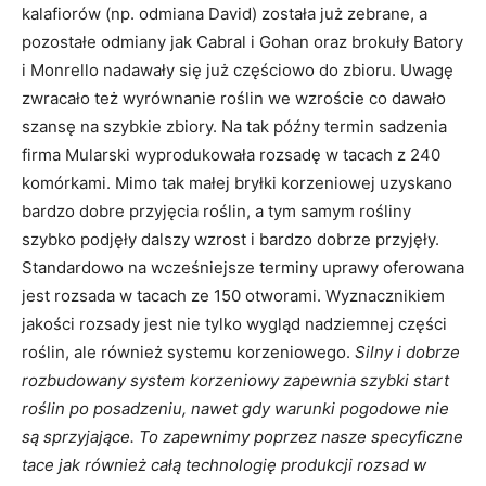
kalafiorów (np. odmiana David) została już zebrane, a
pozostałe odmiany jak Cabral i Gohan oraz brokuły Batory
i Monrello nadawały się już częściowo do zbioru. Uwagę
zwracało też wyrównanie roślin we wzroście co dawało
szansę na szybkie zbiory. Na tak późny termin sadzenia
firma Mularski wyprodukowała rozsadę w tacach z 240
komórkami. Mimo tak małej bryłki korzeniowej uzyskano
bardzo dobre przyjęcia roślin, a tym samym rośliny
szybko podjęły dalszy wzrost i bardzo dobrze przyjęły.
Standardowo na wcześniejsze terminy uprawy oferowana
jest rozsada w tacach ze 150 otworami. Wyznacznikiem
jakości rozsady jest nie tylko wygląd nadziemnej części
roślin, ale również systemu korzeniowego.
Silny i dobrze
rozbudowany system korzeniowy zapewnia szybki start
roślin po posadzeniu, nawet gdy warunki pogodowe nie
są sprzyjające. To zapewnimy poprzez nasze specyficzne
tace jak również całą technologię produkcji rozsad w