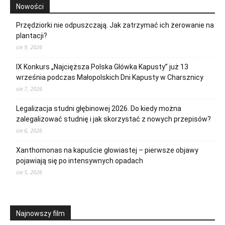
Nowości
Przędziorki nie odpuszczają. Jak zatrzymać ich żerowanie na
plantacji?
sie 9, 2026
IX Konkurs „Najcięższa Polska Główka Kapusty” już 13
września podczas Małopolskich Dni Kapusty w Charsznicy
sie 7, 2026
Legalizacja studni głębinowej 2026. Do kiedy można
zalegalizować studnię i jak skorzystać z nowych przepisów?
sie 6, 2026
Xanthomonas na kapuście głowiastej – pierwsze objawy
pojawiają się po intensywnych opadach
sie 5, 2026
Najnowszy film