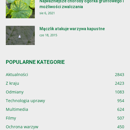
Najważniejsze choroby ogórka gruntowego i
możliwości zwalczania
sie 6, 2021
Mączlik atakuje warzywa kapustne
cze 18, 2015
POPULARNE KATEGORIE
Aktualności
2843
Z kraju
2423
Odmiany
1083
Technologia uprawy
954
Multimedia
624
Filmy
507
Ochrona warzyw
450