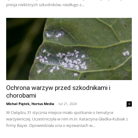
presja niektórych szkodników, niedługo z...
Ochrona warzyw przed szkodnikami i
chorobami
Michał Piątek, Hortus Media
-
lut 21, 2024
0
W Cielądzu 31 stycznia miejsce miało spotkanie o tematyce
warzywniczej. Uczestniczyła w nim m.in. Katarzyna Gładka-Kubiak z
firmy Bayer. Opowiedziała ona o wyzwaniach w...