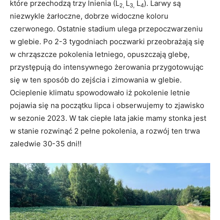
które przechodzą trzy lnienia (L
L
L
). Larwy są
2,
3,
4
niezwykle żarłoczne, dobrze widoczne koloru
czerwonego. Ostatnie stadium ulega przepoczwarzeniu
w glebie. Po 2-3 tygodniach poczwarki przeobrażają się
w chrząszcze pokolenia letniego, opuszczają glebę,
przystępują do intensywnego żerowania przygotowując
się w ten sposób do zejścia i zimowania w glebie.
Ocieplenie klimatu spowodowało iż pokolenie letnie
pojawia się na początku lipca i obserwujemy to zjawisko
w sezonie 2023. W tak ciepłe lata jakie mamy stonka jest
w stanie rozwinąć 2 pełne pokolenia, a rozwój ten trwa
zaledwie 30-35 dni!!