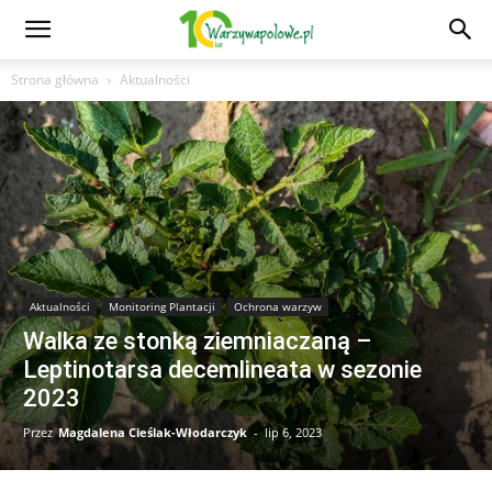
Strona główna
Aktualności
Aktualności
Monitoring Plantacji
Ochrona warzyw
Walka ze stonką ziemniaczaną –
Leptinotarsa decemlineata w sezonie
2023
Przez
Magdalena Cieślak-Włodarczyk
-
lip 6, 2023