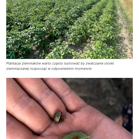
Plantacje ziemniaków warto często lustrować by zwalczanie stonki
ziemniaczanej rozpocząć w odpowiednim momencie