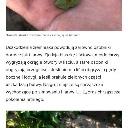
Dorosła stonka ziemniaczana i złoże jaj na liściach
Uszkodzenia ziemniaka powodują zarówno osobniki
dorosłe jak i larwy. Zjadają blaszkę liściową, młode łarwy
wygryzają okrągłe otwory w liściu, a stare osobniki
obgryzają brzegi liści. Jeśli nie ma liści obgryzają pędy
boczne i łodygi, a jeśli brakuje zielonych części
uszkadzają bulwy. Najgroźniejsze są chrząszcze
wychodzące po zimowaniu i larwy
L
L
oraz chrząszcze
3,
4
pokolenia letniego.