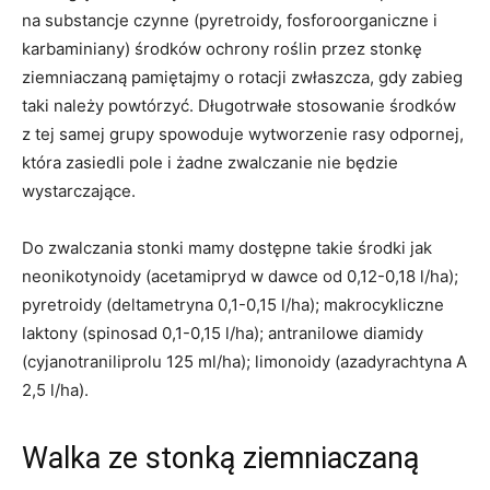
na substancje czynne (pyretroidy, fosforoorganiczne i
karbaminiany) środków ochrony roślin przez stonkę
ziemniaczaną pamiętajmy o rotacji zwłaszcza, gdy zabieg
taki należy powtórzyć. Długotrwałe stosowanie środków
z tej samej grupy spowoduje wytworzenie rasy odpornej,
która zasiedli pole i żadne zwalczanie nie będzie
wystarczające.
Do zwalczania stonki mamy dostępne takie środki jak
neonikotynoidy (acetamipryd w dawce od 0,12-0,18 l/ha);
pyretroidy (deltametryna 0,1-0,15 l/ha); makrocykliczne
laktony (spinosad 0,1-0,15 l/ha); antranilowe diamidy
(cyjanotraniliprolu 125 ml/ha); limonoidy (azadyrachtyna A
2,5 l/ha).
Walka ze stonką ziemniaczaną