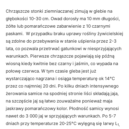
Chrząszcze stonki ziemniaczanej zimują w glebie na
głębokości 10-30 cm. Owad dorosły ma 10 mm długości,
żółte lub pomarańczowe zabarwienie z 10 czarnymi
paskami. W przypadku braku uprawy rośliny żywicielskiej
są zdolne do przebywania w stanie uśpienia przez 2-3
lata, co pozwala przetrwać gatunkowi w niesprzyjających
warunkach. Pierwsze chrząszcze pojawiają się późną
wiosną kiedy kwitnie bez czarny i jaśmin, co wypada na
połowę czerwca. W tym czasie gleba jest już
wystarczająco nagrzana i osiąga temperaturę ok 14°C
przez co najmniej 20 dni. Po kilku dniach intensywnego
żerowania samice na spodniej stronie liści składają jaja,
na szczęście jaj są łatwo zouważalne ponieważ maja
jaskrawy pomarańczowy kolor. Płodność samicy wynosi
nawet do 3 000 jaj w sprzyjających warunkach. Po 5-7
dniach przy temperaturze 20-25°C wylęgną się larwy L
1,