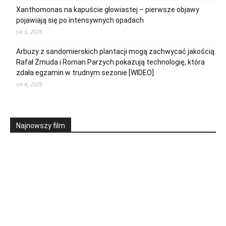
Xanthomonas na kapuście głowiastej – pierwsze objawy
pojawiają się po intensywnych opadach
sie 5, 2026
Arbuzy z sandomierskich plantacji mogą zachwycać jakością.
Rafał Żmuda i Roman Parzych pokazują technologię, która
zdała egzamin w trudnym sezonie [WIDEO]
sie 4, 2026
Najnowszy film