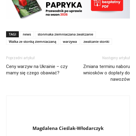
TAGI
news
stonmaka ziemniaczana zwalczanie
Walka ze stonką ziemniaczaną
warzywa
zwalcanie stonki
Poprzedni artykuł
Następny artykuł
Ceny warzyw na Ukrainie – czy
Zmiana terminu naboru
mamy się czego obawiać?
wniosków o dopłaty do
nawozów
Magdalena Cieślak-Włodarczyk