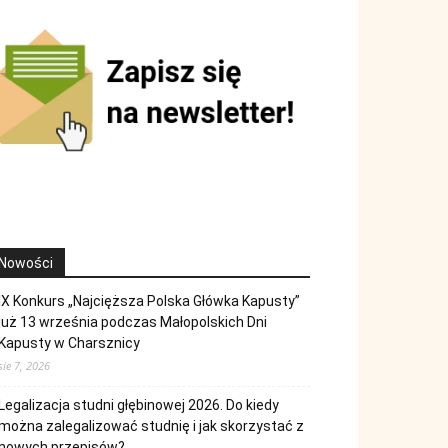
Nowości
IX Konkurs „Najcięższa Polska Główka Kapusty”
już 13 września podczas Małopolskich Dni
Kapusty w Charsznicy
sie 7, 2026
Legalizacja studni głębinowej 2026. Do kiedy
można zalegalizować studnię i jak skorzystać z
nowych przepisów?