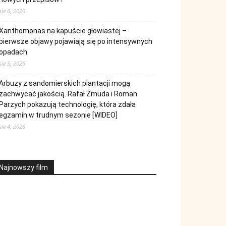
sie 6, 2026
Xanthomonas na kapuście głowiastej –
pierwsze objawy pojawiają się po intensywnych
opadach
sie 5, 2026
Arbuzy z sandomierskich plantacji mogą
zachwycać jakością. Rafał Żmuda i Roman
Parzych pokazują technologię, która zdała
egzamin w trudnym sezonie [WIDEO]
sie 4, 2026
Najnowszy film