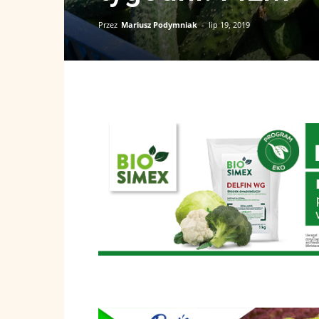
Przez
Mariusz Podymniak
-
lip 19, 2019