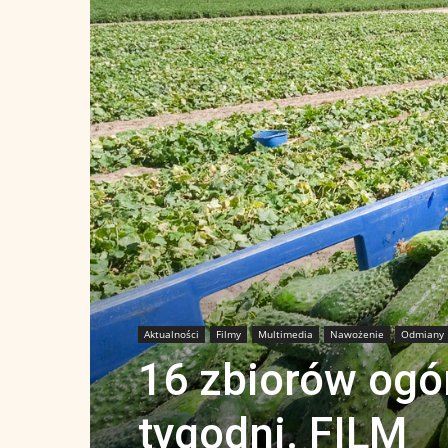
Aktualności
Filmy
Multimedia
Nawożenie
Odmiany
16 zbiorów ogó
tygodni. FILM