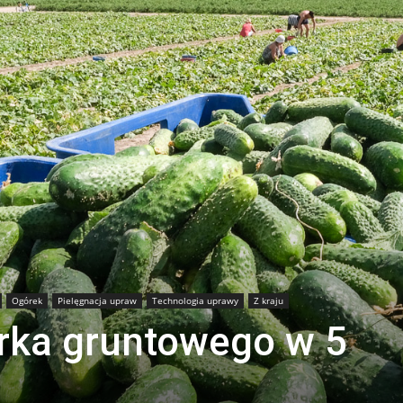
Ogórek
Pielęgnacja upraw
Technologia uprawy
Z kraju
rka gruntowego w 5