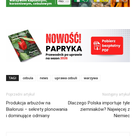
TAGI
cebula
news
uprawa cebuli
warzywa
Poprzedni artykuł
Następny artykuł
Produkcja arbuzów na
Dlaczego Polska importuje tyle
Białorusi – sekrety plonowania
ziemniaków? Najwięcej z
i dominujące odmiany
Niemiec