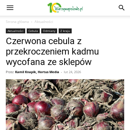
Strona główna
Aktualności
Aktualności
Cebula
Odmiany
Z kraju
Czerwona cebula z
przekroczeniem kadmu
wycofana ze sklepów
Przez
Kamil Knapik, Hortus Media
-
lut 24, 2026