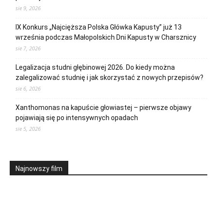
sie 9, 2026
IX Konkurs „Najcięższa Polska Główka Kapusty” już 13
września podczas Małopolskich Dni Kapusty w Charsznicy
sie 7, 2026
Legalizacja studni głębinowej 2026. Do kiedy można
zalegalizować studnię i jak skorzystać z nowych przepisów?
sie 6, 2026
Xanthomonas na kapuście głowiastej – pierwsze objawy
pojawiają się po intensywnych opadach
sie 5, 2026
Najnowszy film