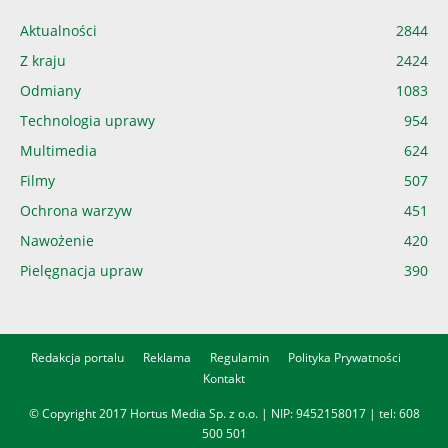
Aktualności
2844
Z kraju
2424
Odmiany
1083
Technologia uprawy
954
Multimedia
624
Filmy
507
Ochrona warzyw
451
Nawożenie
420
Pielęgnacja upraw
390
Redakcja portalu
Reklama
Regulamin
Polityka Prywatności
Kontakt
© Copyright 2017 Hortus Media Sp. z o.o. | NIP: 9452158017 | tel:
608
500 501