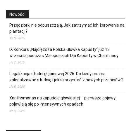
Nowości
Przędziorki nie odpuszczają. Jak zatrzymać ich żerowanie na
plantacji?
sie 9, 2026
IX Konkurs „Najcięższa Polska Główka Kapusty” już 13
września podczas Małopolskich Dni Kapusty w Charsznicy
sie 7, 2026
Legalizacja studni głębinowej 2026. Do kiedy można
zalegalizować studnię i jak skorzystać z nowych przepisów?
sie 6, 2026
Xanthomonas na kapuście głowiastej – pierwsze objawy
pojawiają się po intensywnych opadach
sie 5, 2026