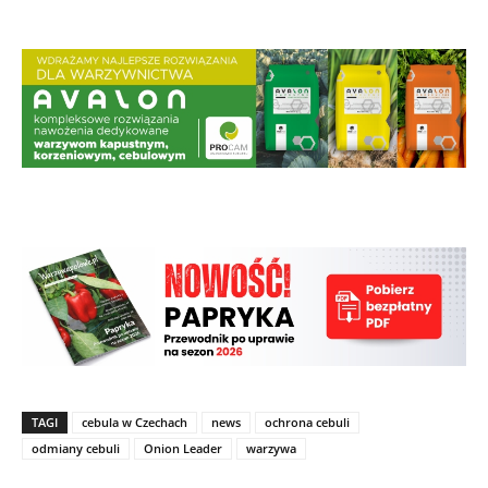
TAGI
cebula w Czechach
news
ochrona cebuli
odmiany cebuli
Onion Leader
warzywa