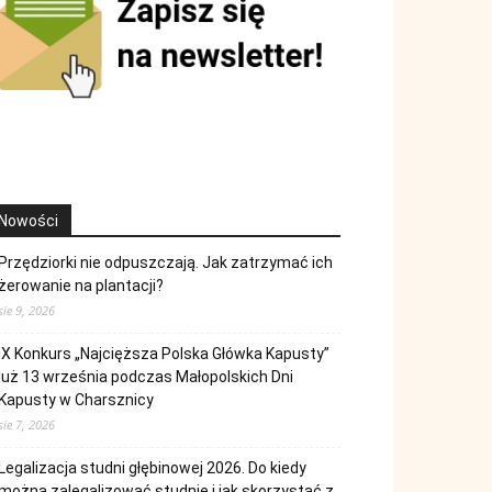
Nowości
Przędziorki nie odpuszczają. Jak zatrzymać ich
żerowanie na plantacji?
sie 9, 2026
IX Konkurs „Najcięższa Polska Główka Kapusty”
już 13 września podczas Małopolskich Dni
Kapusty w Charsznicy
sie 7, 2026
Legalizacja studni głębinowej 2026. Do kiedy
można zalegalizować studnię i jak skorzystać z