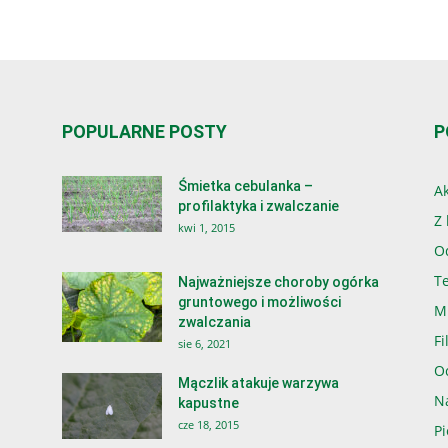
POPULARNE POSTY
P
Śmietka cebulanka –
Ak
profilaktyka i zwalczanie
Z 
kwi 1, 2015
O
T
Najważniejsze choroby ogórka
gruntowego i możliwości
M
zwalczania
Fi
sie 6, 2021
O
Mączlik atakuje warzywa
N
kapustne
cze 18, 2015
P