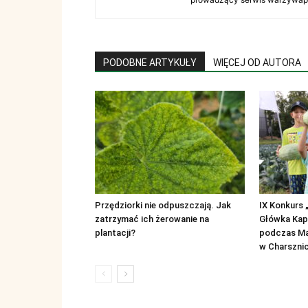
PODOBNE ARTYKUŁY
WIĘCEJ OD AUTORA
Przędziorki nie odpuszczają. Jak
IX Konkurs 
zatrzymać ich żerowanie na
Główka Kapu
plantacji?
podczas Ma
w Charszni