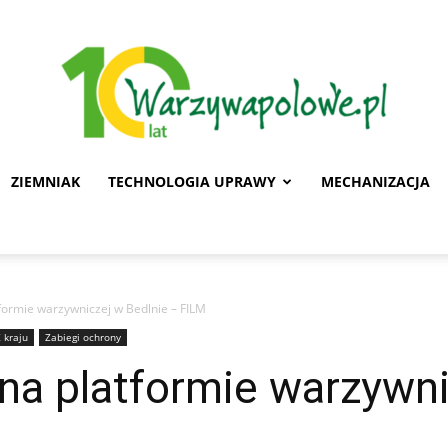
ZIEMNIAK
TECHNOLOGIA UPRAWY
MECHANIZACJA
Warzywa
formie warzywniczej w Bedlnie – FILM
 kraju
Zabiegi ochrony
Polowe
na platformie warzywni