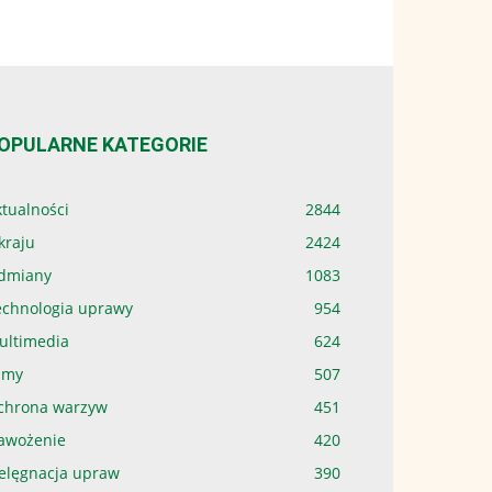
OPULARNE KATEGORIE
tualności
2844
kraju
2424
dmiany
1083
echnologia uprawy
954
ultimedia
624
lmy
507
chrona warzyw
451
awożenie
420
ielęgnacja upraw
390