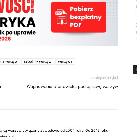
ona warzyw
szkodnik warzyw
warzywa
Następny artykuł
i
Wapnowanie stanowiska pod uprawę warzyw
tyką warzyw związany zawodowo od 2004 roku. Od 2015 roku
olowe.pl