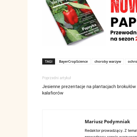
TAGI
BayerCropScience
choroby warzyw
ochr
Poprzedni artykuł
Jesienne prezentacje na plantacjach brokułów 
kalafiorów
Mariusz Podymniak
Redaktor prowadzący. Z tema
prowadzący serwis warzywap