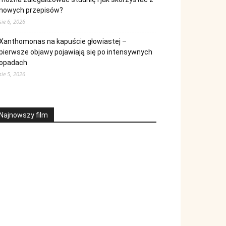
nowych przepisów?
sie 6, 2026
Xanthomonas na kapuście głowiastej –
pierwsze objawy pojawiają się po intensywnych
opadach
sie 5, 2026
Najnowszy film