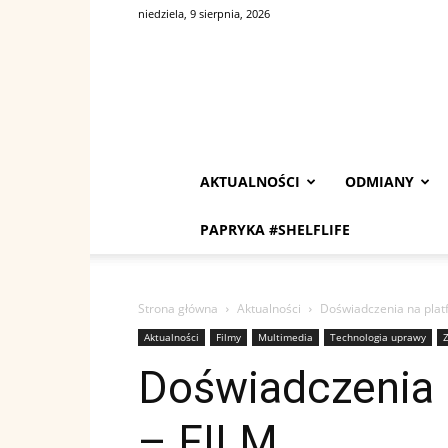
niedziela, 9 sierpnia, 2026
AKTUALNOŚCI
ODMIANY
PAPRYKA #SHELFLIFE
Strona główna
Aktualności
Doświadczenia na plat
Aktualności
Filmy
Multimedia
Technologia uprawy
Z
Doświadczenia 
– FILM