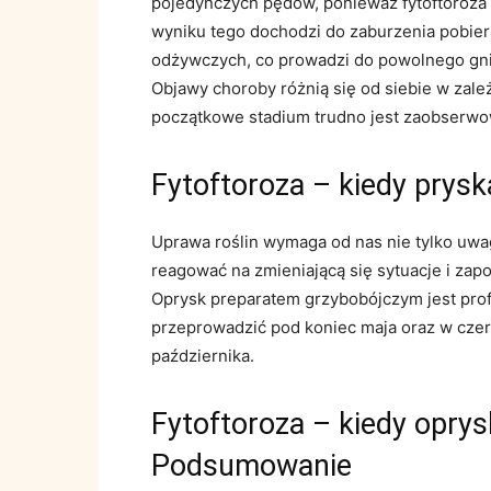
pojedynczych pędów, ponieważ fytoftoroza 
wyniku tego dochodzi do zaburzenia pobiera
odżywczych, co prowadzi do powolnego gnicia
Objawy choroby różnią się od siebie w zale
początkowe stadium trudno jest zaobserwowa
Fytoftoroza – kiedy prys
Uprawa roślin wymaga od nas nie tylko uwa
reagować na zmieniającą się sytuacje i zapo
Oprysk preparatem grzybobójczym jest pro
przeprowadzić pod koniec maja oraz w czer
października.
Fytoftoroza – kiedy oprysk
Podsumowanie