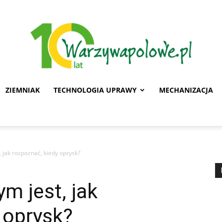
ZIEMNIAK
TECHNOLOGIA UPRAWY
MECHANIZACJA
Warzywa
, jak rozpoznać, kiedy oprysk?
Polowe
m jest, jak
 oprysk?