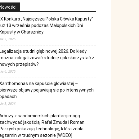
Nowości
IX Konkurs „Najcięższa Polska Główka Kapusty”
już 13 września podczas Małopolskich Dni
Kapusty w Charsznicy
sie 7, 2026
Legalizacja studni głębinowej 2026. Do kiedy
można zalegalizować studnię i jak skorzystać z
nowych przepisów?
sie 6, 2026
Xanthomonas na kapuście głowiastej –
pierwsze objawy pojawiają się po intensywnych
opadach
sie 5, 2026
Arbuzy z sandomierskich plantacji mogą
zachwycać jakością. Rafał Żmuda i Roman
Parzych pokazują technologię, która zdała
egzamin w trudnym sezonie [WIDEO]