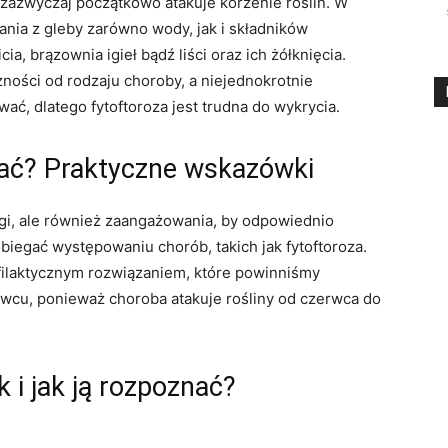
zazwyczaj początkowo atakuje korzenie roślin. W
nia z gleby zarówno wody, jak i składników
, brązownia igieł bądź liści oraz ich żółknięcia.
żności od rodzaju choroby, a niejednokrotnie
ć, dlatego fytoftoroza jest trudna do wykrycia.
kać? Praktyczne wskazówki
gi, ale również zaangażowania, by odpowiednio
biegać występowaniu chorób, takich jak fytoftoroza.
filaktycznym rozwiązaniem, które powinniśmy
wcu, ponieważ choroba atakuje rośliny od czerwca do
 i jak ją rozpoznać?