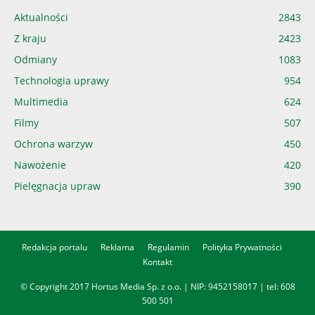
Aktualności
2843
Z kraju
2423
Odmiany
1083
Technologia uprawy
954
Multimedia
624
Filmy
507
Ochrona warzyw
450
Nawożenie
420
Pielęgnacja upraw
390
Redakcja portalu
Reklama
Regulamin
Polityka Prywatności
Kontakt
© Copyright 2017 Hortus Media Sp. z o.o. | NIP: 9452158017 | tel:
608
500 501