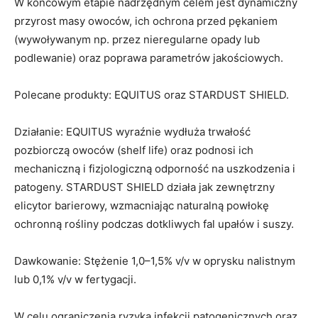
W końcowym etapie nadrzędnym celem jest dynamiczny
przyrost masy owoców, ich ochrona przed pękaniem
(wywoływanym np. przez nieregularne opady lub
podlewanie) oraz poprawa parametrów jakościowych.
Polecane produkty: EQUITUS oraz STARDUST SHIELD.
Działanie: EQUITUS wyraźnie wydłuża trwałość
pozbiorczą owoców (shelf life) oraz podnosi ich
mechaniczną i fizjologiczną odporność na uszkodzenia i
patogeny. STARDUST SHIELD działa jak zewnętrzny
elicytor barierowy, wzmacniając naturalną powłokę
ochronną rośliny podczas dotkliwych fal upałów i suszy.
Dawkowanie: Stężenie 1,0–1,5% v/v w oprysku nalistnym
lub 0,1% v/v w fertygacji.
W celu ograniczenia ryzyka infekcji patogenicznych oraz