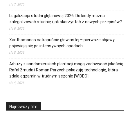
sie 7, 2026
Legalizacja studni głębinowej 2026. Do kiedy można
zalegalizować studnię i jak skorzystać z nowych przepisów?
sie 6, 2026
Xanthomonas na kapuście głowiastej – pierwsze objawy
pojawiają się po intensywnych opadach
sie 5, 2026
Arbuzy z sandomierskich plantacji mogą zachwycać jakością.
Rafał Żmuda i Roman Parzych pokazują technologię, która
zdała egzamin w trudnym sezonie [WIDEO]
sie 4, 2026
Najnowszy film