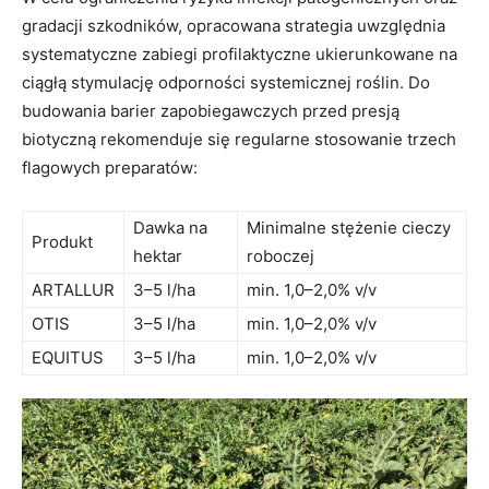
gradacji szkodników, opracowana strategia uwzględnia
systematyczne zabiegi profilaktyczne ukierunkowane na
ciągłą stymulację odporności systemicznej roślin. Do
budowania barier zapobiegawczych przed presją
biotyczną rekomenduje się regularne stosowanie trzech
flagowych preparatów:
Dawka na
Minimalne stężenie cieczy
Produkt
hektar
roboczej
ARTALLUR
3–5 l/ha
min. 1,0–2,0% v/v
OTIS
3–5 l/ha
min. 1,0–2,0% v/v
EQUITUS
3–5 l/ha
min. 1,0–2,0% v/v