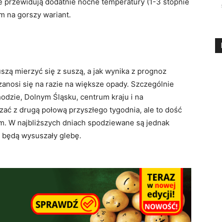
 przewidują dodatnie nocne temperatury (1-3 stopnie
m na gorszy wariant.
zą mierzyć się z suszą, a jak wynika z prognoz
anosi się na razie na większe opady. Szczególnie
odzie, Dolnym Śląsku, centrum kraju i na
ać z drugą połową przyszłego tygodnia, ale to dość
m. W najbliższych dniach spodziewane są jednak
 będą wysuszały glebę.