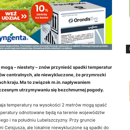
e mogą – niestety – znów przynieść spadki temperatur
nów centralnych, ale niewykluczone, że przymrozki
iach kraju. Ma to związek m.in. napływaniem
noczesnym utrzymywaniu się bezchmurnej pogody.
maja temperatury na wysokości 2 metrów mogą spaść
emperatury odnotowane będą na terenie województw
ego i na południu Lubelszczyzny. Przy gruncie
i Celsjusza, ale lokalnie niewykluczone są spadki do