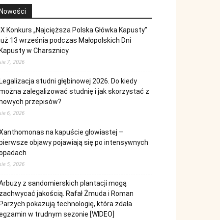
Nowości
IX Konkurs „Najcięższa Polska Główka Kapusty”
już 13 września podczas Małopolskich Dni
Kapusty w Charsznicy
sie 7, 2026
Legalizacja studni głębinowej 2026. Do kiedy
można zalegalizować studnię i jak skorzystać z
nowych przepisów?
sie 6, 2026
Xanthomonas na kapuście głowiastej –
pierwsze objawy pojawiają się po intensywnych
opadach
sie 5, 2026
Arbuzy z sandomierskich plantacji mogą
zachwycać jakością. Rafał Żmuda i Roman
Parzych pokazują technologię, która zdała
egzamin w trudnym sezonie [WIDEO]