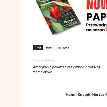
TAGI
news
warzywa
Poprzedni artykuł
Amerykanie pokazują przyszłość produkcji
ziemniaków
Kamil Knapik, Hortus 