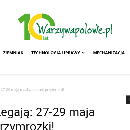
ZIEMNIAK
TECHNOLOGIA UPRAWY
MECHANIZACJA
Warzywa
: 27-29 maja możliwe nocne przymrozki!
Polowe
egają: 27-29 maja
rzymrozki!