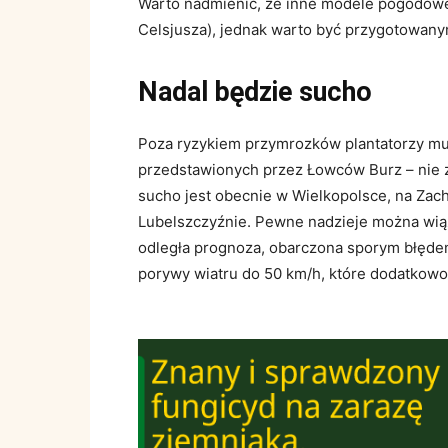
Warto nadmienić, że inne modele pogodowe
Celsjusza), jednak warto być przygotowany
Nadal będzie sucho
Poza ryzykiem przymrozków plantatorzy mus
przedstawionych przez Łowców Burz – nie z
sucho jest obecnie w Wielkopolsce, na Zach
Lubelszczyźnie. Pewne nadzieje można wiąz
odległa prognoza, obarczona sporym błęde
porywy wiatru do 50 km/h, które dodatkowo