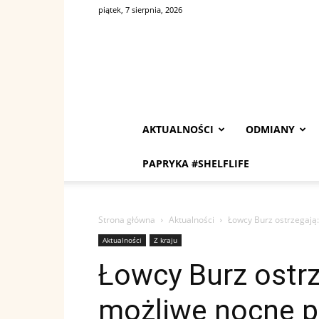
piątek, 7 sierpnia, 2026
AKTUALNOŚCI
ODMIANY
PAPRYKA #SHELFLIFE
Strona główna
Aktualności
Łowcy Burz ostrzegają
Aktualności
Z kraju
Łowcy Burz ostrz
możliwe nocne p