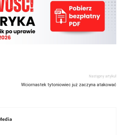
Następny artykuł
Wciornastek tytoniowiec już zaczyna atakować
Media