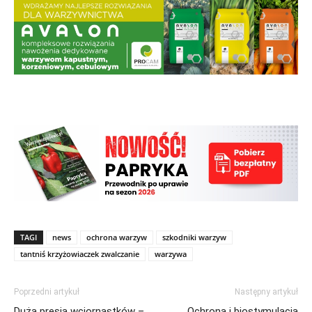
TAGI
news
ochrona warzyw
szkodniki warzyw
tantniś krzyżowiaczek zwalczanie
warzywa
Poprzedni artykuł
Następny artykuł
Duża presja wciornastków –
Ochrona i biostymulacja