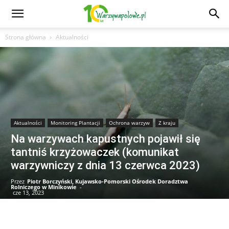
Strona główna
Aktualności
Aktualności
Monitoring Plantacji
Ochrona warzyw
Z kraju
Na warzywach kapustnych pojawił się
tantniś krzyżowaczek (komunikat
warzywniczy z dnia 13 czerwca 2023)
Przez
Piotr Borczyński, Kujawsko-Pomorski Ośrodek Doradztwa
Rolniczego w Minikowie
-
cze 13, 2023