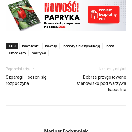
TAGI
nawożenie
nawozy
nawozy z biostymulacją
news
Timac Agro
warzywa
Poprzedni artykuł
Następny artykuł
Szparagi – sezon się
Dobrze przygotowane
rozpoczyna
stanowisko pod warzywa
kapustne
Mariusz Podymniak