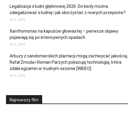
Legalizacja studni głębinowej 2026. Do kiedy można
zalegalizować studnię i jak skorzystać z nowych przepisów?
sie 6, 2026
Xanthomonas na kapuście głowiastej – pierwsze objawy
pojawiają się po intensywnych opadach
sie 5, 2026
Arbuzy z sandomierskich plantacji mogą zachwycać jakością.
Rafał Żmuda i Roman Parzych pokazują technologię, która
zdała egzamin w trudnym sezonie [WIDEO]
sie 4, 2026
Najnowszy film