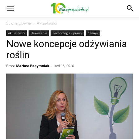
Strona główna
Aktualności
Aktualności
Nawożenie
Technologia uprawy
Z kraju
Nowe koncepcje odżywiania
roślin
Przez
Mariusz Podymniak
-
kwi 13, 2016