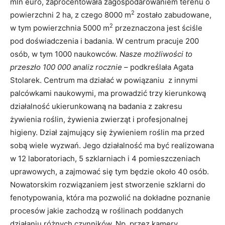
mln euro, zaprocentowała zagospodarowaniem terenu o
2
powierzchni 2 ha, z czego 8000 m
zostało zabudowane,
2
w tym powierzchnia 5000 m
przeznaczona jest ściśle
pod doświadczenia i badania. W centrum pracuje 200
osób, w tym 1000 naukowców.
Nasze możliwości to
przeszło 100 000 analiz rocznie –
podkreślała Agata
Stolarek. Centrum ma działać w powiązaniu z innymi
palcówkami naukowymi, ma prowadzić trzy kierunkową
działalność ukierunkowaną na badania z zakresu
żywienia roślin, żywienia zwierząt i profesjonalnej
higieny. Dział zajmujący się żywieniem roślin ma przed
sobą wiele wyzwań. Jego działalność ma być realizowana
w 12 laboratoriach, 5 szklarniach i 4 pomieszczeniach
uprawowych, a zajmować się tym będzie około 40 osób.
Nowatorskim rozwiązaniem jest stworzenie szklarni do
fenotypowania, która ma pozwolić na dokładne poznanie
procesów jakie zachodzą w roślinach poddanych
działaniu różnych czynników. Np. przez kamery