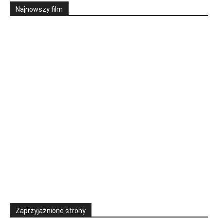
Najnowszy film
Zaprzyjaźnione strony