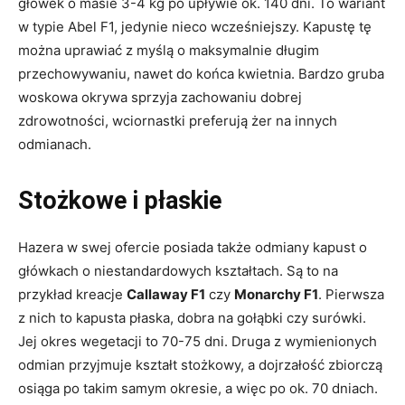
główek o masie 3-4 kg po upływie ok. 140 dni. To wariant
w typie Abel F1, jedynie nieco wcześniejszy. Kapustę tę
można uprawiać z myślą o maksymalnie długim
przechowywaniu, nawet do końca kwietnia. Bardzo gruba
woskowa okrywa sprzyja zachowaniu dobrej
zdrowotności, wciornastki preferują żer na innych
odmianach.
Stożkowe i płaskie
Hazera w swej ofercie posiada także odmiany kapust o
główkach o niestandardowych kształtach. Są to na
przykład kreacje
Callaway F1
czy
Monarchy F1
. Pierwsza
z nich to kapusta płaska, dobra na gołąbki czy surówki.
Jej okres wegetacji to 70-75 dni. Druga z wymienionych
odmian przyjmuje kształt stożkowy, a dojrzałość zbiorczą
osiąga po takim samym okresie, a więc po ok. 70 dniach.