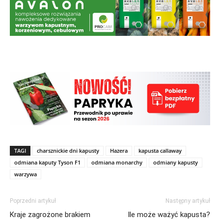
TAGI
charsznickie dni kapusty
Hazera
kapusta callaway
odmiana kaputy Tyson F1
odmiana monarchy
odmiany kapusty
warzywa
Poprzedni artykuł
Następny artykuł
Kraje zagrożone brakiem
Ile może ważyć kapusta?