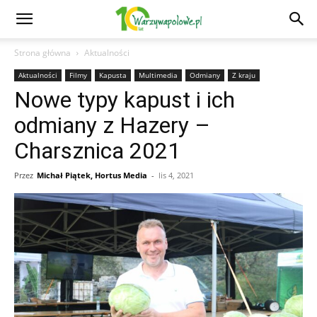
Strona główna
Aktualności
Aktualności
Filmy
Kapusta
Multimedia
Odmiany
Z kraju
Nowe typy kapust i ich
odmiany z Hazery –
Charsznica 2021
Przez
Michał Piątek, Hortus Media
-
lis 4, 2021