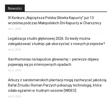
Nowości
IX Konkurs „Najcięższa Polska Główka Kapusty” już 13
września podczas Małopolskich Dni Kapusty w Charsznicy
sie 7, 2026
Legalizacja studni głębinowej 2026. Do kiedy można
zalegalizować studnię i jak skorzystać z nowych przepisów?
sie 6, 2026
Xanthomonas na kapuście głowiastej – pierwsze objawy
pojawiają się po intensywnych opadach
sie 5, 2026
Arbuzy z sandomierskich plantacji mogą zachwycać jakością.
Rafał Żmuda i Roman Parzych pokazują technologię, która
zdała egzamin w trudnym sezonie [WIDEO]
sie 4, 2026