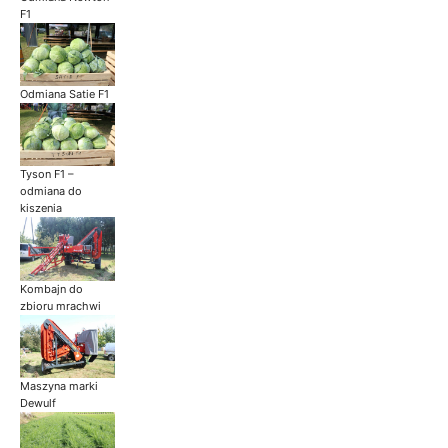
F1
Odmiana Satie F1
Tyson F1 –
odmiana do
kiszenia
Kombajn do
zbioru mrachwi
Maszyna marki
Dewulf