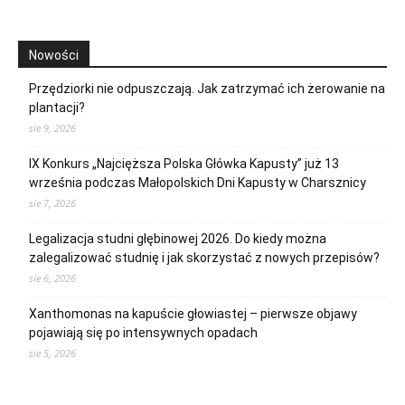
Nowości
Przędziorki nie odpuszczają. Jak zatrzymać ich żerowanie na
plantacji?
sie 9, 2026
IX Konkurs „Najcięższa Polska Główka Kapusty” już 13
września podczas Małopolskich Dni Kapusty w Charsznicy
sie 7, 2026
Legalizacja studni głębinowej 2026. Do kiedy można
zalegalizować studnię i jak skorzystać z nowych przepisów?
sie 6, 2026
Xanthomonas na kapuście głowiastej – pierwsze objawy
pojawiają się po intensywnych opadach
sie 5, 2026