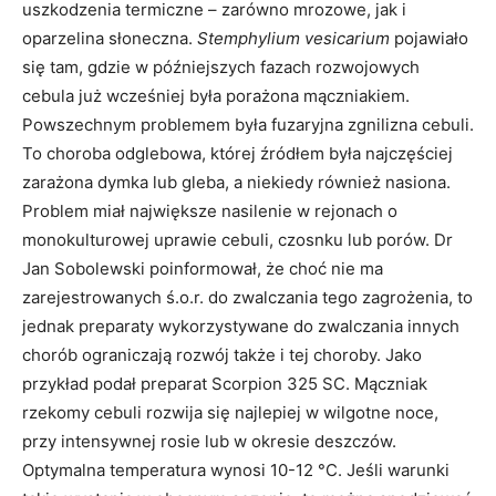
uszkodzenia termiczne – zarówno mrozowe, jak i
oparzelina słoneczna.
Stemphylium vesicarium
pojawiało
się tam, gdzie w późniejszych fazach rozwojowych
cebula już wcześniej była porażona mączniakiem.
Powszechnym problemem była fuzaryjna zgnilizna cebuli.
To choroba odglebowa, której źródłem była najczęściej
zarażona dymka lub gleba, a niekiedy również nasiona.
Problem miał największe nasilenie w rejonach o
monokulturowej uprawie cebuli, czosnku lub porów. Dr
Jan Sobolewski poinformował, że choć nie ma
zarejestrowanych ś.o.r. do zwalczania tego zagrożenia, to
jednak preparaty wykorzystywane do zwalczania innych
chorób ograniczają rozwój także i tej choroby. Jako
przykład podał preparat Scorpion 325 SC. Mączniak
rzekomy cebuli rozwija się najlepiej w wilgotne noce,
przy intensywnej rosie lub w okresie deszczów.
Optymalna temperatura wynosi 10-12 °C. Jeśli warunki