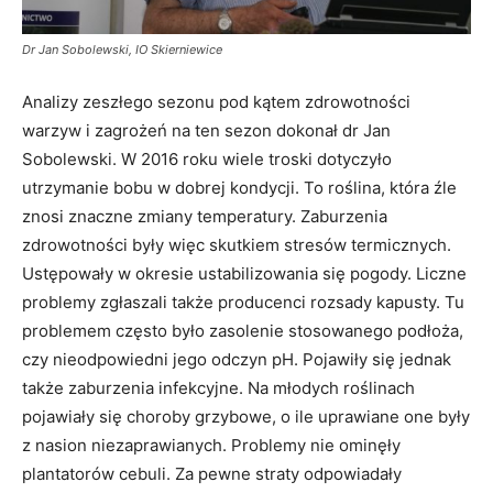
Dr Jan Sobolewski, IO Skierniewice
Analizy zeszłego sezonu pod kątem zdrowotności
warzyw i zagrożeń na ten sezon dokonał dr Jan
Sobolewski. W 2016 roku wiele troski dotyczyło
utrzymanie bobu w dobrej kondycji. To roślina, która źle
znosi znaczne zmiany temperatury. Zaburzenia
zdrowotności były więc skutkiem stresów termicznych.
Ustępowały w okresie ustabilizowania się pogody. Liczne
problemy zgłaszali także producenci rozsady kapusty. Tu
problemem często było zasolenie stosowanego podłoża,
czy nieodpowiedni jego odczyn pH. Pojawiły się jednak
także zaburzenia infekcyjne. Na młodych roślinach
pojawiały się choroby grzybowe, o ile uprawiane one były
z nasion niezaprawianych. Problemy nie ominęły
plantatorów cebuli. Za pewne straty odpowiadały