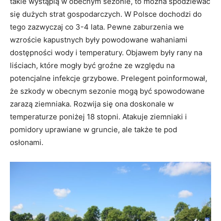
takie wystąpią w obecnym sezonie, to można spodziewać
się dużych strat gospodarczych. W Polsce dochodzi do
tego zazwyczaj co 3-4 lata. Pewne zaburzenia we
wzroście kapustnych były powodowane wahaniami
dostępności wody i temperatury. Objawem były rany na
liściach, które mogły być groźne ze względu na
potencjalne infekcje grzybowe. Prelegent poinformował,
że szkody w obecnym sezonie mogą być spowodowane
zarazą ziemniaka. Rozwija się ona doskonale w
temperaturze poniżej 18 stopni. Atakuje ziemniaki i
pomidory uprawiane w gruncie, ale także te pod
osłonami.