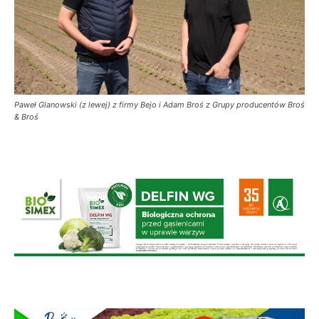
Paweł Glanowski (z lewej) z firmy Bejo i Adam Broś z Grupy producentów Broś
& Broś