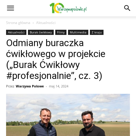
Strona główna
Aktualności
Aktualności
Burak ćwikłowy
Filmy
Multimedia
Z kraju
Odmiany buraczka
ćwikłowego w projekcie
(„Burak Ćwikłowy
#profesjonalnie”, cz. 3)
Przez
Warzywa Polowe
-
maj 14, 2024