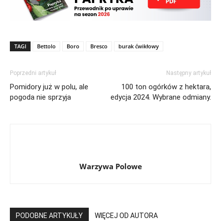
TAGI
Bettolo
Boro
Bresco
burak ćwikłowy
Poprzedni artykuł
Następny artykuł
Pomidory już w polu, ale
100 ton ogórków z hektara,
pogoda nie sprzyja
edycja 2024. Wybrane odmiany.
Warzywa Polowe
PODOBNE ARTYKUŁY
WIĘCEJ OD AUTORA