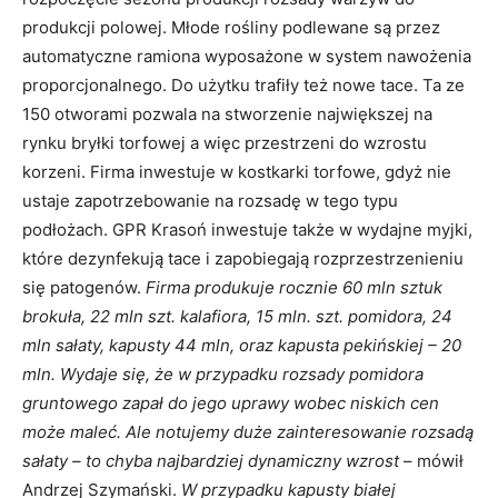
produkcji polowej. Młode rośliny podlewane są przez
automatyczne ramiona wyposażone w system nawożenia
proporcjonalnego. Do użytku trafiły też nowe tace. Ta ze
150 otworami pozwala na stworzenie największej na
rynku bryłki torfowej a więc przestrzeni do wzrostu
korzeni. Firma inwestuje w kostkarki torfowe, gdyż nie
ustaje zapotrzebowanie na rozsadę w tego typu
podłożach. GPR Krasoń inwestuje także w wydajne myjki,
które dezynfekują tace i zapobiegają rozprzestrzenieniu
się patogenów.
Firma produkuje rocznie 60 mln sztuk
brokuła, 22 mln szt. kalafiora, 15 mln. szt. pomidora, 24
mln sałaty, kapusty 44 mln, oraz kapusta pekińskiej – 20
mln. Wydaje się, że w przypadku rozsady pomidora
gruntowego zapał do jego uprawy wobec niskich cen
może maleć. Ale notujemy duże zainteresowanie rozsadą
sałaty – to chyba najbardziej dynamiczny wzrost
– mówił
Andrzej Szymański.
W przypadku kapusty białej