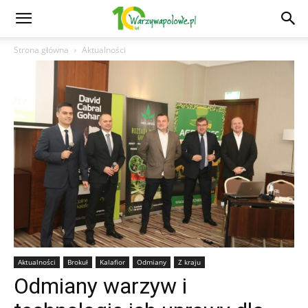
Strona główna
Aktualności
Aktualności
Brokuł
Kalafior
Odmiany
Z kraju
Odmiany warzyw i