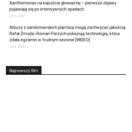
Xanthomonas na kapuście głowiastej – pierwsze objawy
pojawiają się po intensywnych opadach
sie 5, 2026
Arbuzy z sandomierskich plantacji mogą zachwycać jakością.
Rafał Żmuda i Roman Parzych pokazują technologię, która
zdała egzamin w trudnym sezonie [WIDEO]
sie 4, 2026
Najnowszy film