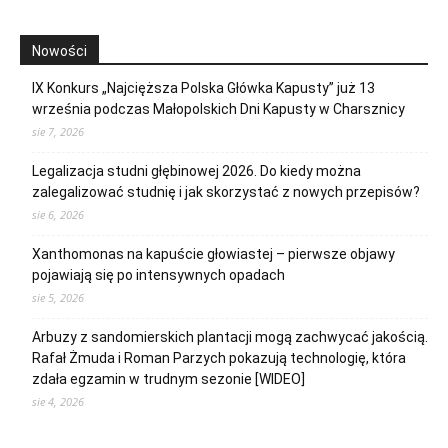
Nowości
IX Konkurs „Najcięższa Polska Główka Kapusty” już 13
września podczas Małopolskich Dni Kapusty w Charsznicy
sie 7, 2026
Legalizacja studni głębinowej 2026. Do kiedy można
zalegalizować studnię i jak skorzystać z nowych przepisów?
sie 6, 2026
Xanthomonas na kapuście głowiastej – pierwsze objawy
pojawiają się po intensywnych opadach
sie 5, 2026
Arbuzy z sandomierskich plantacji mogą zachwycać jakością.
Rafał Żmuda i Roman Parzych pokazują technologię, która
zdała egzamin w trudnym sezonie [WIDEO]
sie 4, 2026