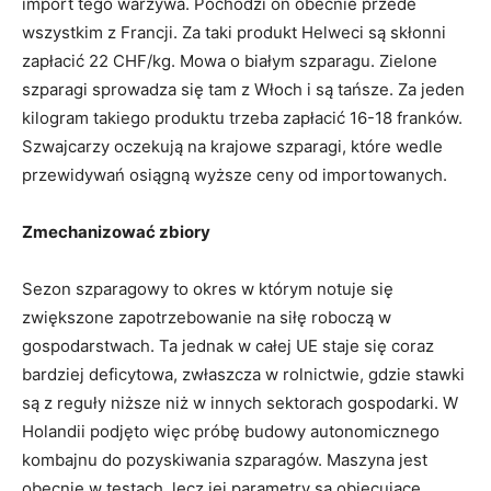
import tego warzywa. Pochodzi on obecnie przede
wszystkim z Francji. Za taki produkt Helweci są skłonni
zapłacić 22 CHF/kg. Mowa o białym szparagu. Zielone
szparagi sprowadza się tam z Włoch i są tańsze. Za jeden
kilogram takiego produktu trzeba zapłacić 16-18 franków.
Szwajcarzy oczekują na krajowe szparagi, które wedle
przewidywań osiągną wyższe ceny od importowanych.
Zmechanizować zbiory
Sezon szparagowy to okres w którym notuje się
zwiększone zapotrzebowanie na siłę roboczą w
gospodarstwach. Ta jednak w całej UE staje się coraz
bardziej deficytowa, zwłaszcza w rolnictwie, gdzie stawki
są z reguły niższe niż w innych sektorach gospodarki. W
Holandii podjęto więc próbę budowy autonomicznego
kombajnu do pozyskiwania szparagów. Maszyna jest
obecnie w testach, lecz jej parametry są obiecujące.