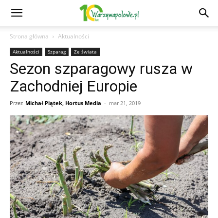
Strona główna
Aktualności
Aktualności
Szparag
Ze świata
Sezon szparagowy rusza w
Zachodniej Europie
Przez
Michał Piątek, Hortus Media
-
mar 21, 2019