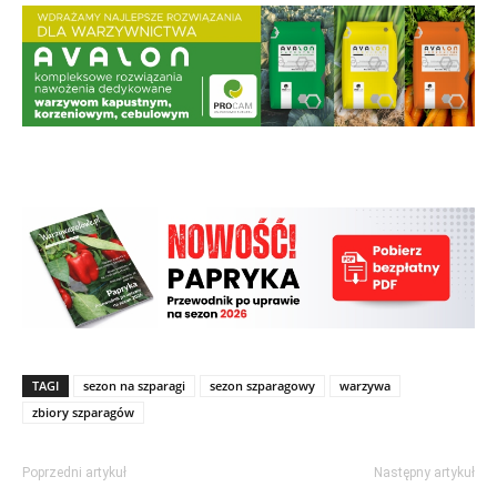
TAGI
sezon na szparagi
sezon szparagowy
warzywa
zbiory szparagów
Poprzedni artykuł
Następny artykuł