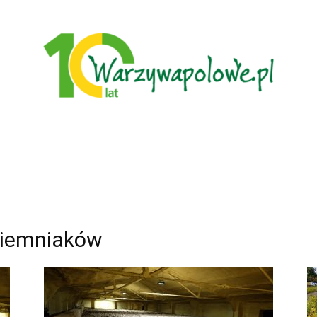
Warzywa
ziemniaków
Polowe