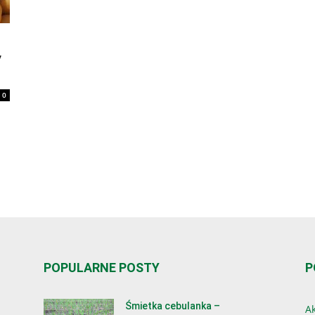
y
0
POPULARNE POSTY
P
Śmietka cebulanka –
Ak