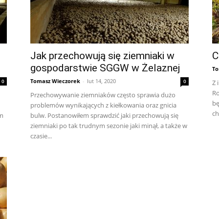
Jak przechowują się ziemniaki w
C
gospodarstwie SGGW w Żelaznej
To
Tomasz Wieczorek
-
lut 14, 2020
0
0
Z 
Ro
Przechowywanie ziemniaków często sprawia dużo
bę
problemów wynikających z kiełkowania oraz gnicia
ch
em
bulw. Postanowiłem sprawdzić jaki przechowują się
ziemniaki po tak trudnym sezonie jaki minął, a także w
czasie...