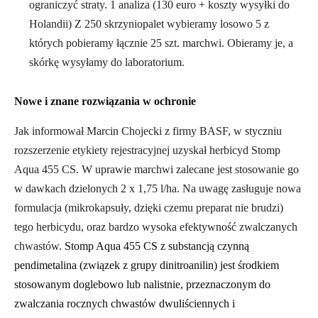
ograniczyć straty. 1 analiza (130 euro + koszty wysyłki do
Holandii)
Z 250 skrzyniopalet wybieramy losowo 5 z
których pobieramy łącznie 25 szt. marchwi. Obieramy je, a
skórkę wysyłamy do laboratorium.
Nowe i znane rozwiązania w ochronie
Jak informował Marcin Chojecki z firmy BASF, w styczniu
rozszerzenie etykiety rejestracyjnej uzyskał herbicyd Stomp
Aqua 455 CS. W uprawie marchwi zalecane jest stosowanie go
w dawkach dzielonych 2 x 1,75 l/ha. Na uwagę zasługuje nowa
formulacja (mikrokapsuły, dzięki czemu preparat nie brudzi)
tego herbicydu, oraz bardzo wysoka efektywność zwalczanych
chwastów.
Stomp Aqua 455 CS z substancją czynną
pendimetalina (związek z grupy dinitroanilin) jest środkiem
stosowanym doglebowo lub nalistnie, przeznaczonym do
zwalczania rocznych chwastów dwuliściennych i