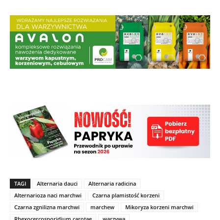
TAGI
Alternaria dauci
Alternaria radicina
Alternarioza naci marchwi
Czarna plamistość korzeni
Czarna zgnilizna marchwi
marchew
Mikoryza korzeni marchwi
Rhexocercosporidium carotae
warzywa