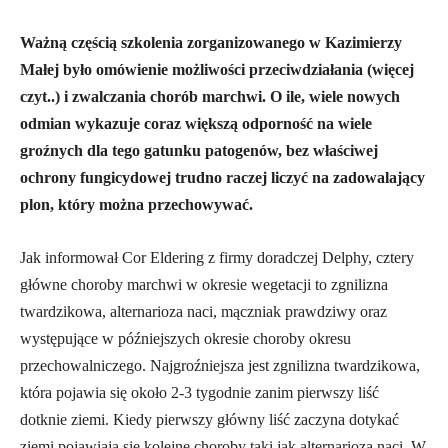
Ważną częścią szkolenia zorganizowanego w Kazimierzy
Małej było omówienie możliwości przeciwdziałania (więcej
czyt..) i zwalczania chorób marchwi. O ile, wiele nowych
odmian wykazuje coraz większą odporność na wiele
groźnych dla tego gatunku patogenów, bez właściwej
ochrony fungicydowej trudno raczej liczyć na zadowalający
plon, który można przechowywać.
Jak informował Cor Eldering z firmy doradczej Delphy, cztery
główne choroby marchwi w okresie wegetacji to zgnilizna
twardzikowa, alternarioza naci, mączniak prawdziwy oraz
występujące w późniejszych okresie choroby okresu
przechowalniczego. Najgroźniejsza jest zgnilizna twardzikowa,
która pojawia się około 2-3 tygodnie zanim pierwszy liść
dotknie ziemi. Kiedy pierwszy główny liść zaczyna dotykać
ziemi pojawiają się kolejne choroby taki jak alternarioza naci. W