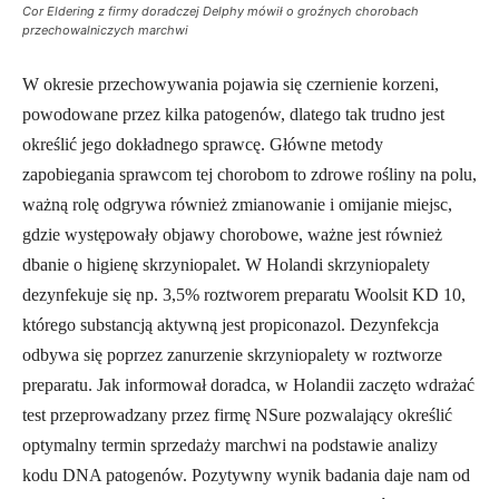
Cor Eldering z firmy doradczej Delphy mówił o groźnych chorobach
przechowalniczych marchwi
W okresie przechowywania pojawia się czernienie korzeni,
powodowane przez kilka patogenów, dlatego tak trudno jest
określić jego dokładnego sprawcę. Główne metody
zapobiegania sprawcom tej chorobom to zdrowe rośliny na polu,
ważną rolę odgrywa również zmianowanie i omijanie miejsc,
gdzie występowały objawy chorobowe, ważne jest również
dbanie o higienę skrzyniopalet. W Holandi skrzyniopalety
dezynfekuje się np. 3,5% roztworem preparatu Woolsit KD 10,
którego substancją aktywną jest propiconazol. Dezynfekcja
odbywa się poprzez zanurzenie skrzyniopalety w roztworze
preparatu. Jak informował doradca, w Holandii zaczęto wdrażać
test przeprowadzany przez firmę NSure pozwalający określić
optymalny termin sprzedaży marchwi na podstawie analizy
kodu DNA patogenów. Pozytywny wynik badania daje nam od