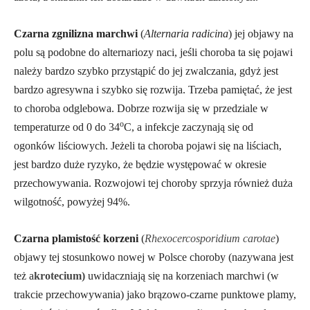
Czarna zgnilizna marchwi
(
Alternaria radicina
) jej objawy na
polu są podobne do alternariozy naci, jeśli choroba ta się pojawi
należy bardzo szybko przystąpić do jej zwalczania, gdyż jest
bardzo agresywna i szybko się rozwija. Trzeba pamiętać, że jest
to choroba odglebowa. Dobrze rozwija się w przedziale w
o
temperaturze od 0 do 34
C, a infekcje zaczynają się od
ogonków liściowych. Jeżeli ta choroba pojawi się na liściach,
jest bardzo duże ryzyko, że będzie występować w okresie
przechowywania. Rozwojowi tej choroby sprzyja również duża
wilgotność, powyżej 94%.
Czarna plamistość korzeni
(
Rhexocercosporidium carotae
)
objawy tej stosunkowo nowej w Polsce choroby (nazywana jest
też a
krotecium)
uwidaczniają się na korzeniach marchwi (w
trakcie przechowywania) jako brązowo-czarne punktowe plamy,