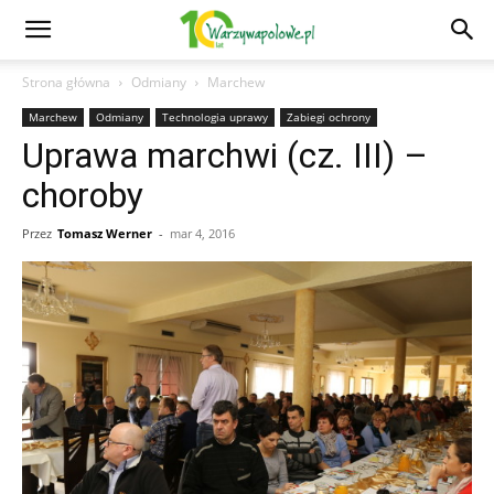
Strona główna
Odmiany
Marchew
Marchew
Odmiany
Technologia uprawy
Zabiegi ochrony
Uprawa marchwi (cz. III) –
choroby
Przez
Tomasz Werner
-
mar 4, 2016