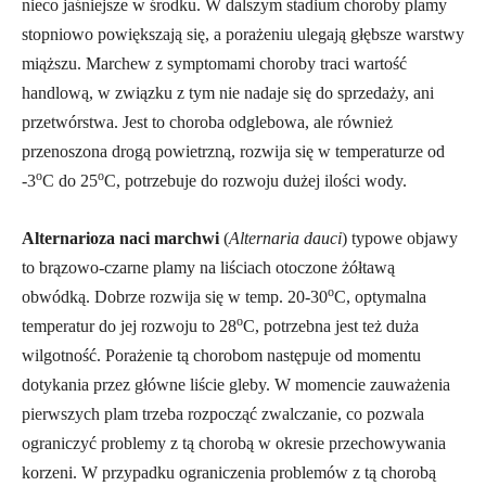
nieco jaśniejsze w środku. W dalszym stadium choroby plamy
stopniowo powiększają się, a porażeniu ulegają głębsze warstwy
miąższu. Marchew z symptomami choroby traci wartość
handlową, w związku z tym nie nadaje się do sprzedaży, ani
przetwórstwa. Jest to choroba odglebowa, ale również
przenoszona drogą powietrzną, rozwija się w temperaturze od
o
o
-3
C do 25
C, potrzebuje do rozwoju dużej ilości wody.
Alternarioza naci marchwi
(
Alternaria dauci
) typowe objawy
to brązowo-czarne plamy na liściach otoczone żółtawą
o
obwódką. Dobrze rozwija się w temp. 20-30
C, optymalna
o
temperatur do jej rozwoju to 28
C, potrzebna jest też duża
wilgotność. Porażenie tą chorobom następuje od momentu
dotykania przez główne liście gleby. W momencie zauważenia
pierwszych plam trzeba rozpocząć zwalczanie, co pozwala
ograniczyć problemy z tą chorobą w okresie przechowywania
korzeni. W przypadku ograniczenia problemów z tą chorobą