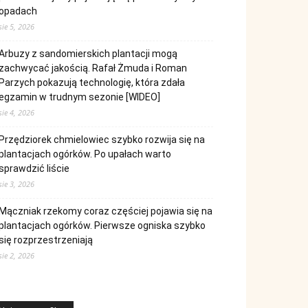
opadach
sie 5, 2026
Arbuzy z sandomierskich plantacji mogą
zachwycać jakością. Rafał Żmuda i Roman
Parzych pokazują technologię, która zdała
egzamin w trudnym sezonie [WIDEO]
sie 4, 2026
Przędziorek chmielowiec szybko rozwija się na
plantacjach ogórków. Po upałach warto
sprawdzić liście
sie 3, 2026
Mączniak rzekomy coraz częściej pojawia się na
plantacjach ogórków. Pierwsze ogniska szybko
się rozprzestrzeniają
sie 2, 2026