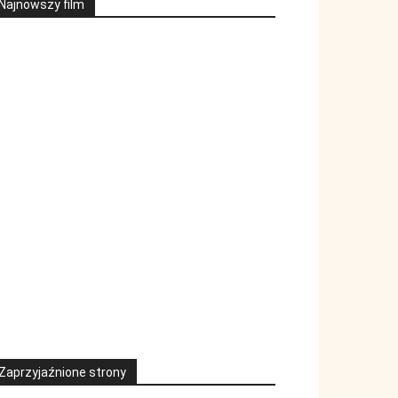
Najnowszy film
Zaprzyjaźnione strony