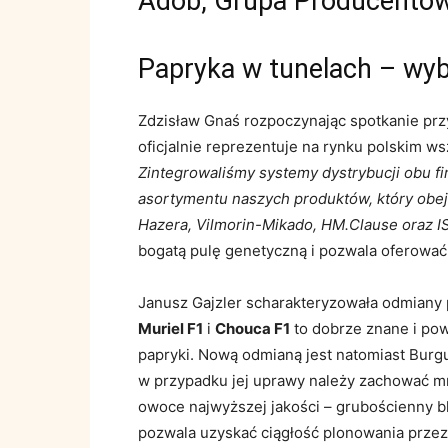
Adob, Grupa Producentów
Papryka w tunelach – wy
Zdzisław Gnaś rozpoczynając spotkanie przy
oficjalnie reprezentuje na rynku polskim ws
Zintegrowaliśmy systemy dystrybucji obu fir
asortymentu naszych produktów, który obe
Hazera, Vilmorin-Mikado, HM.Clause oraz I
bogatą pulę genetyczną i pozwala oferowa
Janusz Gajzler scharakteryzowała odmiany 
Muriel F1
i
Chouca F1
to dobrze znane i po
papryki. Nową odmianą jest natomiast Burg
w przypadku jej uprawy należy zachować mn
owoce najwyższej jakości – grubościenny b
pozwala uzyskać ciągłość plonowania przez 