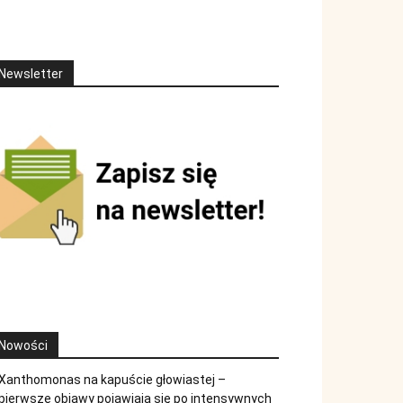
Newsletter
Nowości
Xanthomonas na kapuście głowiastej –
pierwsze objawy pojawiają się po intensywnych