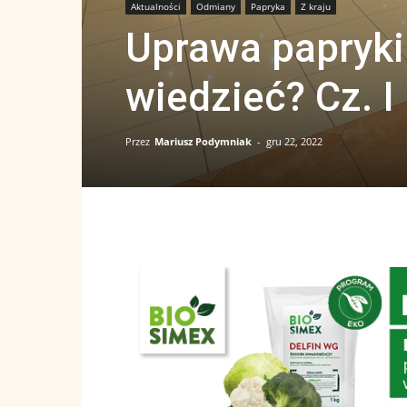
Aktualności
Odmiany
Papryka
Z kraju
Uprawa papryki
wiedzieć? Cz. 
Przez
Mariusz Podymniak
-
gru 22, 2022