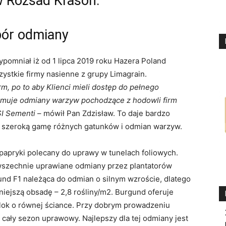
 Rozsad Krasoń.
bór odmiany
pomniał iż od 1 lipca 2019 roku Hazera Poland
zystkie firmy nasienne z grupy Limagrain.
m, po to aby Klienci mieli dostęp do pełnego
jmuje odmiany warzyw pochodzące z hodowli firm
SI Sementi
– mówił Pan Zdzisław. To daje bardzo
ć szeroką gamę różnych gatunków i odmian warzyw.
papryki polecany do uprawy w tunelach foliowych.
wszechnie uprawiane odmiany przez plantatorów
und F1 należąca do odmian o silnym wzroście, dlatego
iejszą obsadę – 2,8 rośliny/m2. Burgund oferuje
lok o równej ściance. Przy dobrym prowadzeniu
cały sezon uprawowy. Najlepszy dla tej odmiany jest