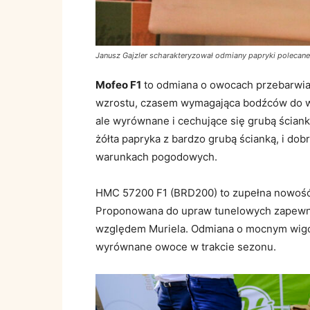
Janusz Gajzler scharakteryzował odmiany papryki polecan
Mofeo F1
to odmiana o owocach przebarwiają
wzrostu, czasem wymagająca bodźców do w
ale wyrównane i cechujące się grubą ścian
żółta papryka z bardzo grubą ścianką, i do
warunkach pogodowych.
HMC 57200 F1 (BRD200) to zupełna nowość 
Proponowana do upraw tunelowych zapewn
względem Muriela. Odmiana o mocnym wigorz
wyrównane owoce w trakcie sezonu.