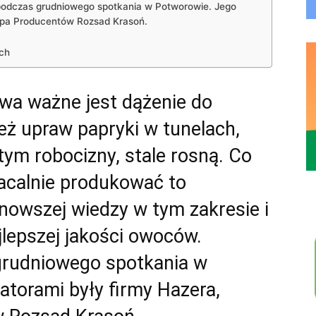
podczas grudniowego spotkania w Potworowie. Jego
rupa Producentów Rozsad Krasoń.
ach
wa ważne jest dążenie do
ież upraw papryki w tunelach,
tym robocizny, stale rosną. Co
łacalnie produkować to
nowszej wiedzy w tym zakresie i
jlepszej jakości owoców.
rudniowego spotkania w
atorami były firmy Hazera,