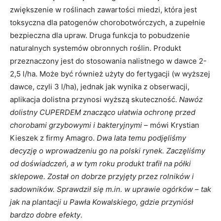
zwiększenie w roślinach zawartości miedzi, która jest
toksyczna dla patogenów chorobotwórczych, a zupełnie
bezpieczna dla upraw. Druga funkcja to pobudzenie
naturalnych systemów obronnych roślin. Produkt
przeznaczony jest do stosowania nalistnego w dawce 2-
2,5 l/ha. Może być również użyty do fertygacji (w wyższej
dawce, czyli 3 l/ha), jednak jak wynika z obserwacji,
aplikacja dolistna przynosi wyższą skuteczność.
Nawóz
dolistny CUPERDEM znacząco ułatwia ochronę przed
chorobami grzybowymi i bakteryjnymi
– mówi Krystian
Kieszek z firmy Amagro.
Dwa lata temu podjęliśmy
decyzję o wprowadzeniu go na polski rynek. Zaczęliśmy
od doświadczeń, a w tym roku produkt trafił na półki
sklepowe. Został on dobrze przyjęty przez rolników i
sadowników. Sprawdził się m.in. w uprawie ogórków – tak
jak na plantacji u Pawła Kowalskiego, gdzie przyniósł
bardzo dobre efekty
.