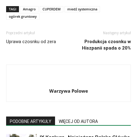
TAGI
Amagro
CUPERDEM
miedź systemiczna
ogórek gruntowy
Poprzedni artykuł
Następny artykuł
Uprawa czosnku od zera
Produkcja czosnku w
Hiszpanii spada o 20%
Warzywa Polowe
PODOBNE ARTYKUŁY
WIĘCEJ OD AUTORA