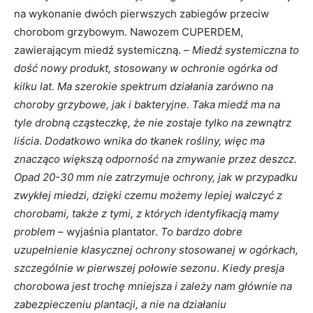
na wykonanie dwóch pierwszych zabiegów przeciw
chorobom grzybowym. Nawozem CUPERDEM,
zawierającym miedź systemiczną. –
Miedź systemiczna to
dość nowy produkt, stosowany w ochronie ogórka od
kilku lat. Ma szerokie spektrum działania zarówno na
choroby grzybowe, jak i bakteryjne. Taka miedź ma na
tyle drobną cząsteczkę, że nie zostaje tylko na zewnątrz
liścia
.
Dodatkowo wnika do tkanek rośliny, więc ma
znacząco większą odporność na zmywanie przez deszcz.
Opad 20-30 mm nie zatrzymuje ochrony, jak w przypadku
zwykłej miedzi, dzięki czemu możemy lepiej walczyć z
chorobami, także z tymi, z których identyfikacją mamy
problem
– wyjaśnia plantator.
To bardzo dobre
uzupełnienie klasycznej ochrony stosowanej w ogórkach,
szczególnie w pierwszej połowie sezonu
.
Kiedy presja
chorobowa jest trochę mniejsza i zależy nam głównie na
zabezpieczeniu plantacji, a nie na działaniu