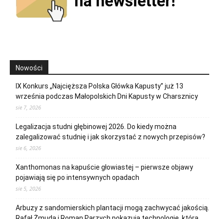
Nowości
IX Konkurs „Najcięższa Polska Główka Kapusty” już 13
września podczas Małopolskich Dni Kapusty w Charsznicy
sie 7, 2026
Legalizacja studni głębinowej 2026. Do kiedy można
zalegalizować studnię i jak skorzystać z nowych przepisów?
sie 6, 2026
Xanthomonas na kapuście głowiastej – pierwsze objawy
pojawiają się po intensywnych opadach
sie 5, 2026
Arbuzy z sandomierskich plantacji mogą zachwycać jakością.
Rafał Żmuda i Roman Parzych pokazują technologię, która