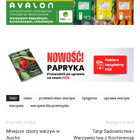
TAGI
news
przetwórstwo warzyw
Syngenta
uprawa warzyw
warzywa
warzywa dla przemysłu
Poprzedni artykuł
Następny artykuł
Mniejsze zbiory warzyw w
Targi Sadownictwa i
Austrii
Warzywnictwa z Konferencją