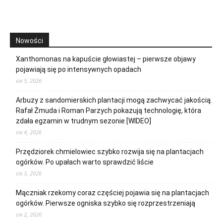
Nowości
Xanthomonas na kapuście głowiastej – pierwsze objawy
pojawiają się po intensywnych opadach
sie 5, 2026
Arbuzy z sandomierskich plantacji mogą zachwycać jakością.
Rafał Żmuda i Roman Parzych pokazują technologię, która
zdała egzamin w trudnym sezonie [WIDEO]
sie 4, 2026
Przędziorek chmielowiec szybko rozwija się na plantacjach
ogórków. Po upałach warto sprawdzić liście
sie 3, 2026
Mączniak rzekomy coraz częściej pojawia się na plantacjach
ogórków. Pierwsze ogniska szybko się rozprzestrzeniają
sie 2, 2026