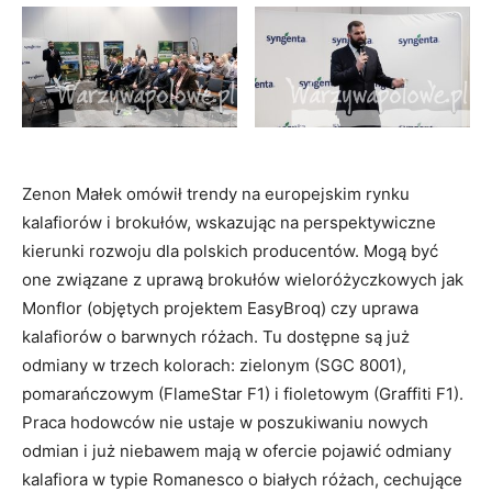
Zenon Małek omówił trendy na europejskim rynku
kalafiorów i brokułów, wskazując na perspektywiczne
kierunki rozwoju dla polskich producentów. Mogą być
one związane z uprawą brokułów wieloróżyczkowych jak
Monflor (objętych projektem EasyBroq) czy uprawa
kalafiorów o barwnych różach. Tu dostępne są już
odmiany w trzech kolorach: zielonym (SGC 8001),
pomarańczowym (FlameStar F1) i fioletowym (Graffiti F1).
Praca hodowców nie ustaje w poszukiwaniu nowych
odmian i już niebawem mają w ofercie pojawić odmiany
kalafiora w typie Romanesco o białych różach, cechujące