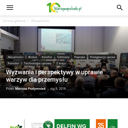
Strona główna
Aktualności
Aktualności
Brokuł
Kalafior
Odmiany
Papryka
Pielęgnacja upraw
Pomidor
Technologia uprawy
Z kraju
Wyzwania i perspektywy w uprawie
warzyw dla przemysłu
Przez
Mariusz Podymniak
-
sty 9, 2018