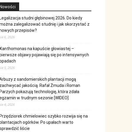
Nowości
Legalizacja studni głębinowej 2026. Do kiedy
można zalegalizować studnię i jak skorzystać z
nowych przepisów?
sie 6, 2026
Xanthomonas na kapuście głowiastej –
pierwsze objawy pojawiają się po intensywnych
opadach
sie 5, 2026
Arbuzy z sandomierskich plantacji mogą
zachwycać jakością. Rafał Żmuda i Roman
Parzych pokazują technologię, która zdała
egzamin w trudnym sezonie [WIDEO]
sie 4, 2026
Przędziorek chmielowiec szybko rozwija się na
plantacjach ogórków. Po upałach warto
sprawdzić liście