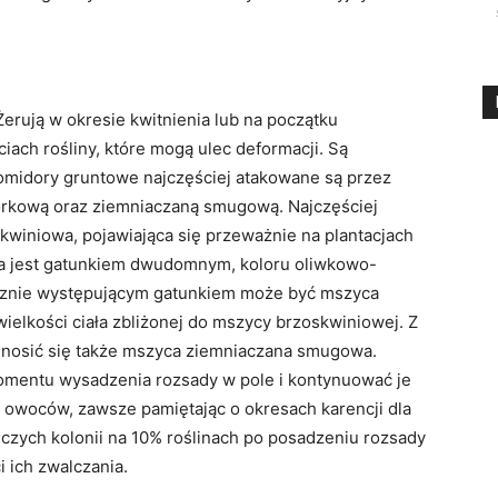
rują w okresie kwitnienia lub na początku
ch rośliny, które mogą ulec deformacji. Są
midory gruntowe najczęściej atakowane są przez
órkową oraz ziemniaczaną smugową. Najczęściej
winiowa, pojawiająca się przeważnie na plantacjach
ta jest gatunkiem dwudomnym, koloru oliwkowo-
licznie występującym gatunkiem może być mszyca
wielkości ciała zbliżonej do mszycy brzoskwiniowej. Z
enosić się także mszyca ziemniaczana smugowa.
omentu wysadzenia rozsady w pole i kontynuować je
owoców, zawsze pamiętając o okresach karencji dla
zych kolonii na 10% roślinach po posadzeniu rozsady
 ich zwalczania.