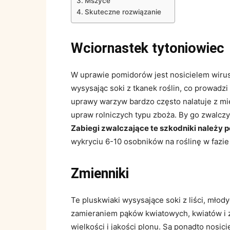
Mszyce
Skuteczne rozwiązanie
Wciornastek tytoniowiec
W uprawie pomidorów jest nosicielem wirusa
wysysając soki z tkanek roślin, co prowadzi
uprawy warzyw bardzo często nalatuje z mie
upraw rolniczych typu zboża. By go zwalcz
Zabiegi zwalczające te szkodniki należy p
wykryciu 6-10 osobników na roślinę w fazie 
Zmienniki
Te pluskwiaki wysysające soki z liści, młod
zamieraniem pąków kwiatowych, kwiatów i 
wielkości i jakości plonu. Są ponadto nosic