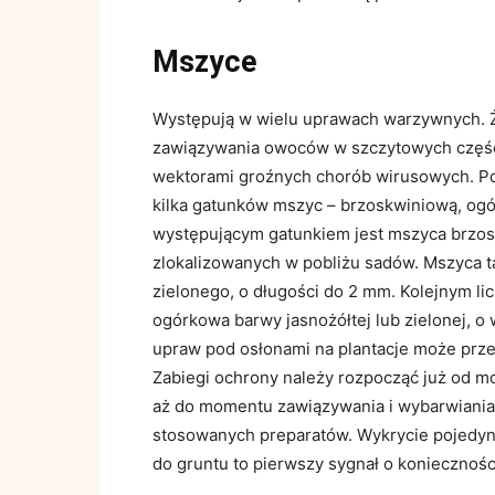
Mszyce
Występują w wielu uprawach warzywnych. Że
zawiązywania owoców w szczytowych częścia
wektorami groźnych chorób wirusowych. Po
kilka gatunków mszyc – brzoskwiniową, og
występującym gatunkiem jest mszyca brzosk
zlokalizowanych w pobliżu sadów. Mszyca 
zielonego, o długości do 2 mm. Kolejnym 
ogórkowa barwy jasnożółtej lub zielonej, o 
upraw pod osłonami na plantacje może prz
Zabiegi ochrony należy rozpocząć już od m
aż do momentu zawiązywania i wybarwiania 
stosowanych preparatów. Wykrycie pojedync
do gruntu to pierwszy sygnał o konieczności