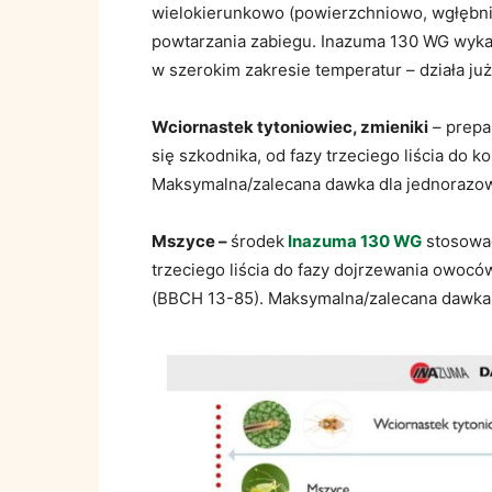
wielokierunkowo (powierzchniowo, wgłębnie
powtarzania zabiegu. Inazuma 130 WG wyka
w szerokim zakresie temperatur – działa już
Wciornastek tytoniowiec, zmieniki
– prepa
się szkodnika, od fazy trzeciego liścia do k
Maksymalna/zalecana dawka dla jednorazow
Mszyce –
środek
Inazuma 130 WG
stosować
trzeciego liścia do fazy dojrzewania owoc
(BBCH 13-85). Maksymalna/zalecana dawka 