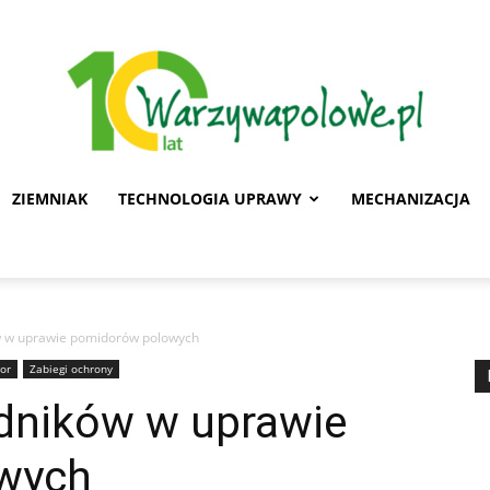
ZIEMNIAK
TECHNOLOGIA UPRAWY
MECHANIZACJA
Warzywa
w w uprawie pomidorów polowych
or
Zabiegi ochrony
Polowe
dników w uprawie
wych