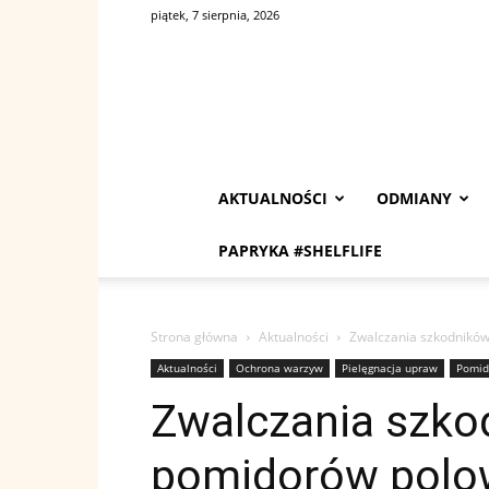
piątek, 7 sierpnia, 2026
AKTUALNOŚCI
ODMIANY
PAPRYKA #SHELFLIFE
Strona główna
Aktualności
Zwalczania szkodnikó
Aktualności
Ochrona warzyw
Pielęgnacja upraw
Pomid
Zwalczania szko
pomidorów polo