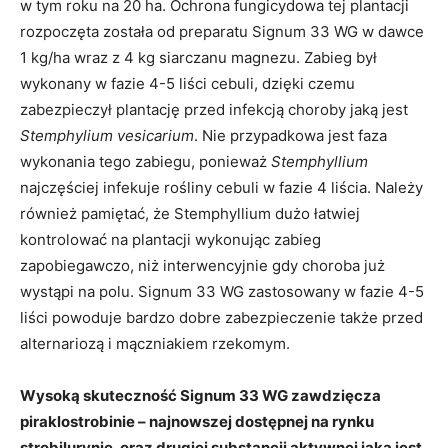
w tym roku na 20 ha. Ochrona fungicydowa tej plantacji
rozpoczęta została od preparatu Signum 33 WG w dawce
1 kg/ha wraz z 4 kg siarczanu magnezu. Zabieg był
wykonany w fazie 4-5 liści cebuli, dzięki czemu
zabezpieczył plantację przed infekcją choroby jaką jest
Stemphylium vesicarium
. Nie przypadkowa jest faza
wykonania tego zabiegu, ponieważ
Stemphyllium
najczęściej infekuje rośliny cebuli w fazie 4 liścia. Należy
również pamiętać, że Stemphyllium dużo łatwiej
kontrolować na plantacji wykonując zabieg
zapobiegawczo, niż interwencyjnie gdy choroba już
wystąpi na polu. Signum 33 WG zastosowany w fazie 4-5
liści powoduje bardzo dobre zabezpieczenie także przed
alternariozą i mączniakiem rzekomym.
Wysoką skuteczność Signum 33 WG zawdzięcza
piraklostrobinie – najnowszej dostępnej na rynku
strobilurynie, oraz drugiej substancji aktywnej jaką jest