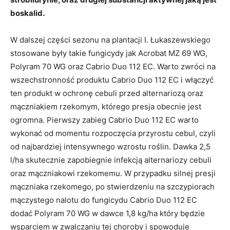
boskalid.
W dalszej części sezonu na plantacji I. Łukaszewskiego
stosowane były takie fungicydy jak Acrobat MZ 69 WG,
Polyram 70 WG oraz Cabrio Duo 112 EC. Warto zwróci na
wszechstronność produktu Cabrio Duo 112 EC i włączyć
ten produkt w ochronę cebuli przed alternariozą oraz
mączniakiem rzekomym, którego presja obecnie jest
ogromna. Pierwszy zabieg Cabrio Duo 112 EC warto
wykonać od momentu rozpoczęcia przyrostu cebul, czyli
od najbardziej intensywnego wzrostu roślin. Dawka 2,5
l/ha skutecznie zapobiegnie infekcją alternariozy cebuli
oraz mączniakowi rzekomemu. W przypadku silnej presji
mączniaka rzekomego, po stwierdzeniu na szczypiorach
mączystego nalotu do fungicydu Cabrio Duo 112 EC
dodać Polyram 70 WG w dawce 1,8 kg/ha który będzie
wsparciem w zwalczaniu tej choroby i spowoduje