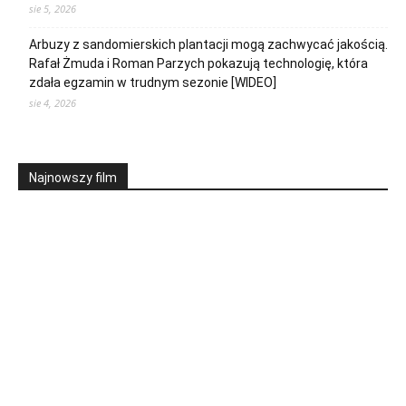
sie 5, 2026
Arbuzy z sandomierskich plantacji mogą zachwycać jakością.
Rafał Żmuda i Roman Parzych pokazują technologię, która
zdała egzamin w trudnym sezonie [WIDEO]
sie 4, 2026
Najnowszy film