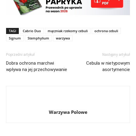
TAGI
Cabrio Duo
mączniak rzekomy cebuli
ochrona cebuli
Signum
Stemphylium
warzywa
Poprzedni artykuł
Następny artykuł
Dobra ochrona marchwi
Cebula w nietypowym
wpływa na jej przechowywanie
asortymencie
Warzywa Polowe