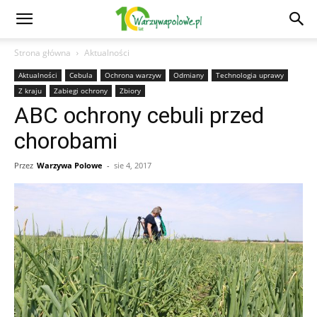
Strona główna
Aktualności
Aktualności
Cebula
Ochrona warzyw
Odmiany
Technologia uprawy
Z kraju
Zabiegi ochrony
Zbiory
ABC ochrony cebuli przed
chorobami
Przez
Warzywa Polowe
-
sie 4, 2017