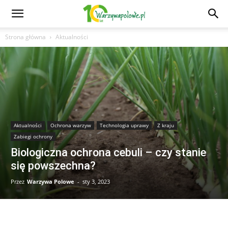
Strona główna
Aktualności
Aktualności
Ochrona warzyw
Technologia uprawy
Z kraju
Zabiegi ochrony
Biologiczna ochrona cebuli – czy stanie
się powszechna?
Przez
Warzywa Polowe
-
sty 3, 2023