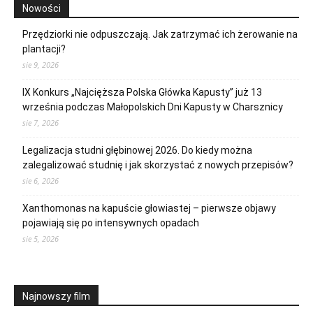
Nowości
Przędziorki nie odpuszczają. Jak zatrzymać ich żerowanie na
plantacji?
sie 9, 2026
IX Konkurs „Najcięższa Polska Główka Kapusty” już 13
września podczas Małopolskich Dni Kapusty w Charsznicy
sie 7, 2026
Legalizacja studni głębinowej 2026. Do kiedy można
zalegalizować studnię i jak skorzystać z nowych przepisów?
sie 6, 2026
Xanthomonas na kapuście głowiastej – pierwsze objawy
pojawiają się po intensywnych opadach
sie 5, 2026
Najnowszy film