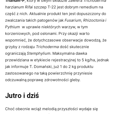
Trianum-P
, który w swym składzie zawiera
Trichoderma
harzianum Rifai
szczep T-22 jest dobrym remedium na
część z nich. Aktualnie produkt ten jest dopuszczony do
zwalczania takich patogenów jak
Fusarium, Rhizoctonia i
Pythium
w uprawie niektórych warzyw, w tym
korzeniowych, pod osłonami. Przy okazji warto
wspomnieć, że dotychczasowe obserwacje dowodzą, że
grzyby z rodzaju
Trichoderma
dość skutecznie
ograniczają
Stemphylium
. Maksymalna dawka
przewidziana w etykiecie rejestracyjnej to 5 kg/ha, jednak
jak informuje T. Domański, już 1 do 2 kg produktu
zastosowanego na taką powierzchnię przyniesie
odczuwalną poprawę zdrowotności gleby.
Jutro i dziś
Choć obecnie wciąż melodią przyszłości wydaje się