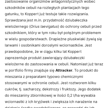
zastosowanie organizmów antagonistycznych wobec
szkodników cebuli na rozległych plantacjach tego
gatunku, to Koppert już testuje takie rozwiązania.
Sprawdzana jest m.in. przydatność dziubałeczka
wielożernego (
Orius laevigatus
) do ochrony cebuli przed
szkodnikiem, który w tym roku był potężnym problemem
w wielu gospodarstwach. Drapieżne pluskwiaki żywią się
larwami i osobnikami dorosłymi wciornastków. Jest
prawdopodobne, że w ciągu kilku lat Koppert
zaprezentuje produkt zawierający dziubałeczki
wielożerne do zastosowania w cebuli. Natomiast już teraz
w portfolio firmy znajduje się
Attracker
. To produkt do
mieszania z preparatami typowo chemicznymi
stosowanymi w ochronie cebuli. Jest roztworem kilku
cukrów, tj. sacharozy, dekstrozy i fruktozy. Jego dodatek
do mieszaniny zbiornikowej w ilości 0,2 l/ha wywabia
wciornastki z ich kryjówek i zwiększa ich narażenie na
działanie środka owadobójczego, co prowadzi do ich