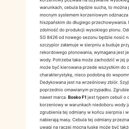
warunkach, cebula będzie sucha, to można
mocnym systemem korzeniowym odznacza 
hiszpańskim do długiego przechowywania. Na
zdolność do produkcji wysokiego plonu. 
SG 8426 od nowego sezonu będzie nosić 
szczypior załamuje w sierpniu a buduje prz
rekordowego plonowania, wymagana jest jed
wody. Potrzeba taka może zachodzić w jej p
może być kierowana przede wszystkim do ob
charakterystykę, nieco podobną do wspomni
Dedykowana jest na wrześniowy zbiór. Szyjk
poprzednio omawianym przypadku. Zgrubie
nawet marca.
Bosko F1
jest typem cebuli o
korzeniowy w warunkach niedoboru wody ja
zgrubienia tej odmiany w końcu sierpnia i w
nabierają masy. Cebula tej odmiany przezna
uwagi na raczej mocną łuskę może być tak