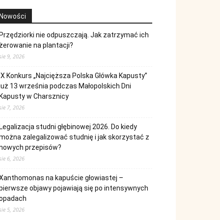
Nowości
Przędziorki nie odpuszczają. Jak zatrzymać ich
żerowanie na plantacji?
sie 9, 2026
IX Konkurs „Najcięższa Polska Główka Kapusty”
już 13 września podczas Małopolskich Dni
Kapusty w Charsznicy
sie 7, 2026
Legalizacja studni głębinowej 2026. Do kiedy
można zalegalizować studnię i jak skorzystać z
nowych przepisów?
sie 6, 2026
Xanthomonas na kapuście głowiastej –
pierwsze objawy pojawiają się po intensywnych
opadach
sie 5, 2026