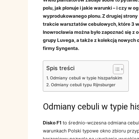
polu, jak plonuje i jakie warunki – i czy w
wyprodukowanego plonu. Z drugiej strony 
trakcie warsztatów cebulowych, które 3 w
Inowrocławia można było zapoznać się z o
grupy Luvega, a także z kolekcją nowych o
firmy Syngenta.
Spis treści
Odmiany cebuli w typie hiszpańskim
Odmiany cebuli typu Rijnsburger
Odmiany cebuli w typie h
Disko F1
to średnio-wczesna odmiana cebul
warunkach Polski typowe okno zbioru przyp
korzeniowy pozwala na uzyskanie wysokiego