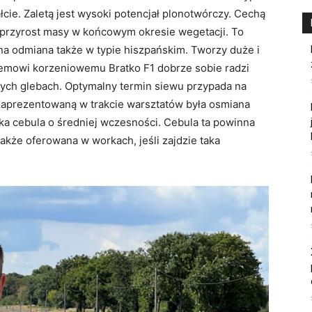
łcie. Zaletą jest wysoki potencjał plonotwórczy. Cechą
 przyrost masy w końcowym okresie wegetacji. To
na odmiana także w typie hiszpańskim. Tworzy duże i
temowi korzeniowemu Bratko F1 dobrze sobie radzi
nych glebach. Optymalny termin siewu przypada na
zaprezentowaną w trakcie warsztatów była osmiana
ska cebula o średniej wczesności. Cebula ta powinna
także oferowana w workach, jeśli zajdzie taka