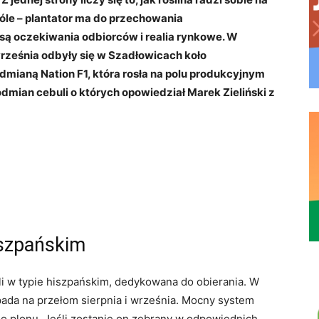
 ogóle – plantator ma do przechowania
są oczekiwania odbiorców i realia rynkowe. W
rześnia odbyły się w Szadłowicach koło
dmianą Nation F1, która rosła na polu produkcyjnym
dmian cebuli o których opowiedział Marek Zieliński z
iszpańskim
i w typie hiszpańskim, dedykowana do obierania. W
ada na przełom sierpnia i września. Mocny system
 plonu. Jeśli zostanie on zebrany w odpowiednich