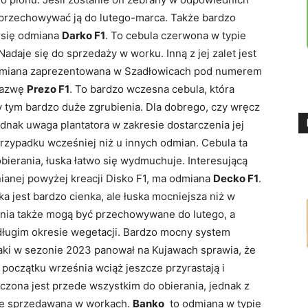
 przechowywać ją do lutego-marca. Także bardzo
się odmiana
Darko F1
. To cebula czerwona w typie
daje się do sprzedaży w worku. Inną z jej zalet jest
Odmiana zaprezentowana w Szadłowicach pod numerem
nazwę
Prezo F1
. To bardzo wczesna cebula, która
y tym bardzo duże zgrubienia. Dla dobrego, czy wręcz
nak uwaga plantatora w zakresie dostarczenia jej
rzypadku wcześniej niż u innych odmian. Cebula ta
ierania, łuska łatwo się wydmuchuje. Interesującą
anej powyżej kreacji Disko F1, ma odmiana
Decko F1
.
a jest bardzo cienka, ale łuska mocniejsza niż w
nia także mogą być przechowywane do lutego, a
 długim okresie wegetacji. Bardzo mocny system
ki w sezonie 2023 panował na Kujawach sprawia, że
 początku września wciąż jeszcze przyrastają i
czona jest przede wszystkim do obierania, jednak z
że sprzedawana w workach.
Banko
to odmiana w typie