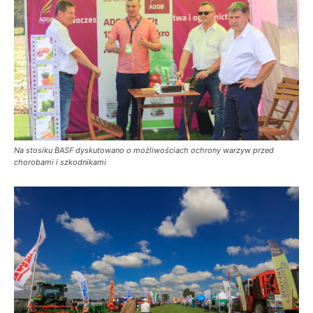
Na stosiku BASF dyskutowano o możliwościach ochrony warzyw przed
chorobami i szkodnikami