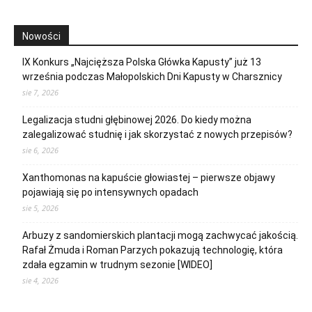
Nowości
IX Konkurs „Najcięższa Polska Główka Kapusty” już 13
września podczas Małopolskich Dni Kapusty w Charsznicy
sie 7, 2026
Legalizacja studni głębinowej 2026. Do kiedy można
zalegalizować studnię i jak skorzystać z nowych przepisów?
sie 6, 2026
Xanthomonas na kapuście głowiastej – pierwsze objawy
pojawiają się po intensywnych opadach
sie 5, 2026
Arbuzy z sandomierskich plantacji mogą zachwycać jakością.
Rafał Żmuda i Roman Parzych pokazują technologię, która
zdała egzamin w trudnym sezonie [WIDEO]
sie 4, 2026