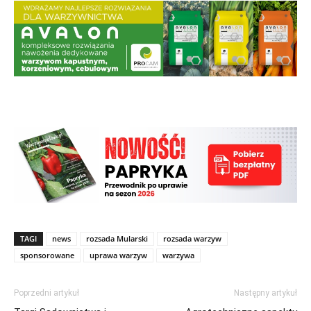
TAGI
news
rozsada Mularski
rozsada warzyw
sponsorowane
uprawa warzyw
warzywa
Poprzedni artykuł
Następny artykuł