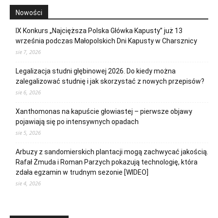
Nowości
IX Konkurs „Najcięższa Polska Główka Kapusty” już 13
września podczas Małopolskich Dni Kapusty w Charsznicy
sie 7, 2026
Legalizacja studni głębinowej 2026. Do kiedy można
zalegalizować studnię i jak skorzystać z nowych przepisów?
sie 6, 2026
Xanthomonas na kapuście głowiastej – pierwsze objawy
pojawiają się po intensywnych opadach
sie 5, 2026
Arbuzy z sandomierskich plantacji mogą zachwycać jakością.
Rafał Żmuda i Roman Parzych pokazują technologię, która
zdała egzamin w trudnym sezonie [WIDEO]
sie 4, 2026