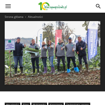
Strona główna
Aktualności
Aktualności
Filmy
Multimedia
Nawożenie
Technologia uprawy