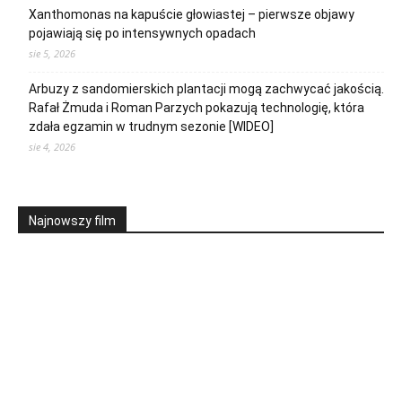
Xanthomonas na kapuście głowiastej – pierwsze objawy
pojawiają się po intensywnych opadach
sie 5, 2026
Arbuzy z sandomierskich plantacji mogą zachwycać jakością.
Rafał Żmuda i Roman Parzych pokazują technologię, która
zdała egzamin w trudnym sezonie [WIDEO]
sie 4, 2026
Najnowszy film