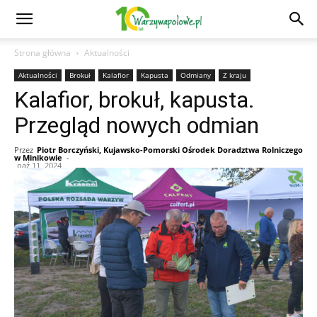
Strona główna
Aktualności
Aktualności
Brokuł
Kalafior
Kapusta
Odmiany
Z kraju
Kalafior, brokuł, kapusta.
Przegląd nowych odmian
Przez
Piotr Borczyński, Kujawsko-Pomorski Ośrodek Doradztwa Rolniczego
w Minikowie
-
paź 11, 2024