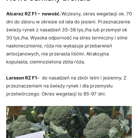
Alcaraz RZ F1 – nowość.
Wczesny, okres wegetacji ok. 70
dni do zbioru w okresie od lata do jesieni. Przeznaczenie
świeży rynek z nasadzeń 35-38 tys./ha lub przemysł ok
30 tys./ha. Wysoka odporność na stres termiczny i silne
nasłonecznienie, róża nie wykazuje przebarwień
antocjanowych, nie przerasta liśćmi. Atrakcyjna
kopulasta, ciemnozielona zbita róża.
Larsson RZ F1
– do nasadzeń na zbiór letni i jesienny. Z
przeznaczeniem na świeży rynek i dla przemysłu
przetwórczego. Okres wegetacji to 85-97 dni.