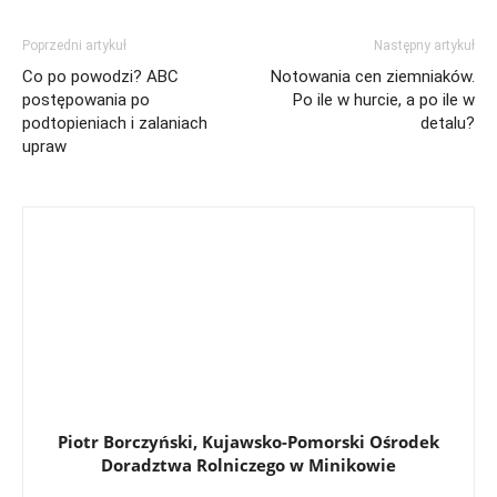
Poprzedni artykuł
Następny artykuł
Co po powodzi? ABC
Notowania cen ziemniaków.
postępowania po
Po ile w hurcie, a po ile w
podtopieniach i zalaniach
detalu?
upraw
Piotr Borczyński, Kujawsko-Pomorski Ośrodek
Doradztwa Rolniczego w Minikowie