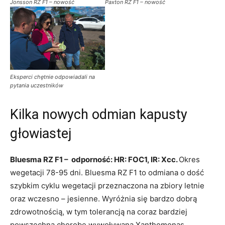
Jonsson RZ F1 – nowość
Paxton RZ F1 – nowość
Eksperci chętnie odpowiadali na
pytania uczestników
Kilka nowych odmian kapusty
głowiastej
Bluesma RZ F1 – odporność: HR: FOC1, IR: Xcc.
Okres
wegetacji 78-95 dni. Bluesma RZ F1 to odmiana o dość
szybkim cyklu wegetacji przeznaczona na zbiory letnie
oraz wczesno – jesienne. Wyróżnia się bardzo dobrą
zdrowotnością, w tym tolerancją na coraz bardziej
powszechną chorobę wywoływaną Xanthomonas