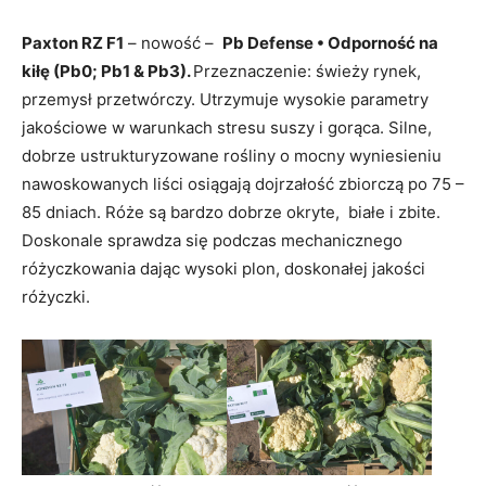
Paxton RZ F1
– nowość –
Pb Defense • Odporność na
kiłę (Pb0; Pb1 & Pb3).
Przeznaczenie: świeży rynek,
przemysł przetwórczy. Utrzymuje wysokie parametry
jakościowe w warunkach stresu suszy i gorąca. Silne,
dobrze ustrukturyzowane rośliny o mocny wyniesieniu
nawoskowanych liści osiągają dojrzałość zbiorczą po 75 –
85 dniach. Róże są bardzo dobrze okryte, białe i zbite.
Doskonale sprawdza się podczas mechanicznego
różyczkowania dając wysoki plon, doskonałej jakości
różyczki.