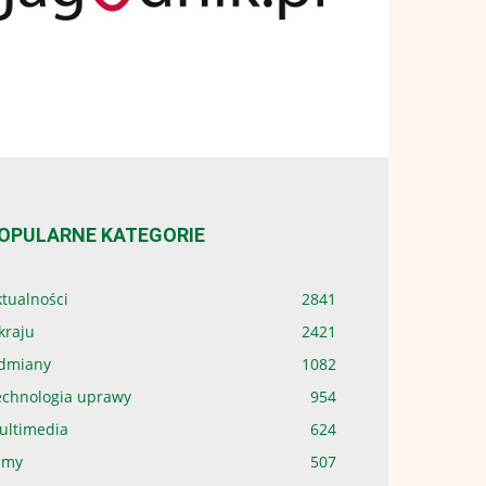
OPULARNE KATEGORIE
tualności
2841
kraju
2421
dmiany
1082
echnologia uprawy
954
ultimedia
624
lmy
507