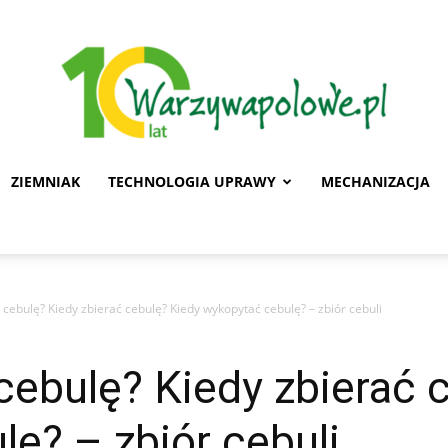
ZIEMNIAK
TECHNOLOGIA UPRAWY
MECHANIZACJA
Warzywa
cebulę? Kiedy zbierać cebulę? Kiedy wykopytać cebulę? – zbiór cebuli
Polowe
ebulę? Kiedy zbierać 
ę? – zbiór cebuli