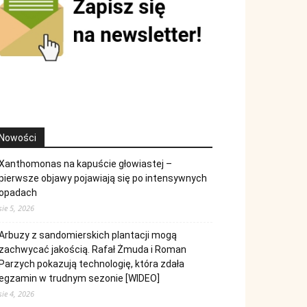
Nowości
Xanthomonas na kapuście głowiastej –
pierwsze objawy pojawiają się po intensywnych
opadach
sie 5, 2026
Arbuzy z sandomierskich plantacji mogą
zachwycać jakością. Rafał Żmuda i Roman
Parzych pokazują technologię, która zdała
egzamin w trudnym sezonie [WIDEO]
sie 4, 2026