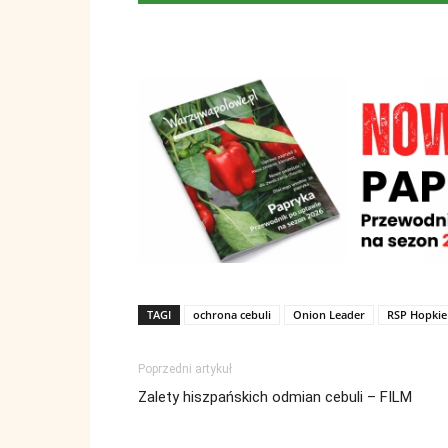
TAGI
ochrona cebuli
Onion Leader
RSP Hopkie
Poprzedni artykuł
Zalety hiszpańskich odmian cebuli – FILM