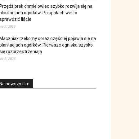
Przędziorek chmielowiec szybko rozwija się na
plantacjach ogórków. Po upałach warto
sprawdzić liście
sie 3, 2026
Mączniak rzekomy coraz częściej pojawia się na
plantacjach ogórków. Pierwsze ogniska szybko
się rozprzestrzeniają
sie 2, 2026
Najnowszy film