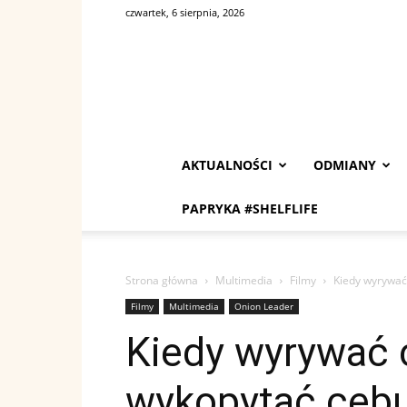
czwartek, 6 sierpnia, 2026
AKTUALNOŚCI
ODMIANY
PAPRYKA #SHELFLIFE
Strona główna
Multimedia
Filmy
Kiedy wyrywać 
Filmy
Multimedia
Onion Leader
Kiedy wyrywać c
wykopytać cebul