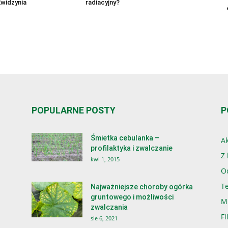
Kwidzynia
radiacyjny?
POPULARNE POSTY
P
Śmietka cebulanka –
Ak
profilaktyka i zwalczanie
Z 
kwi 1, 2015
O
T
Najważniejsze choroby ogórka
gruntowego i możliwości
M
zwalczania
Fi
sie 6, 2021