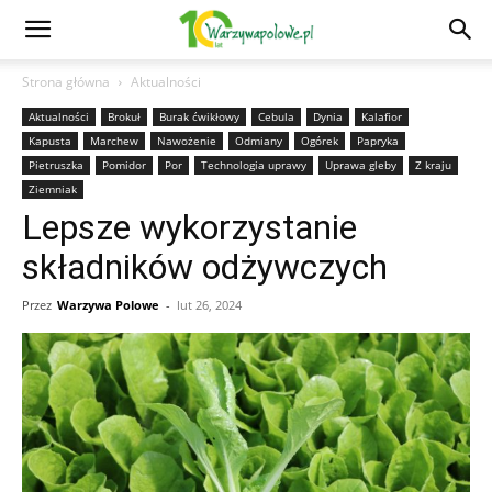
Strona główna
Aktualności
Aktualności
Brokuł
Burak ćwikłowy
Cebula
Dynia
Kalafior
Kapusta
Marchew
Nawożenie
Odmiany
Ogórek
Papryka
Pietruszka
Pomidor
Por
Technologia uprawy
Uprawa gleby
Z kraju
Ziemniak
Lepsze wykorzystanie
składników odżywczych
Przez
Warzywa Polowe
-
lut 26, 2024