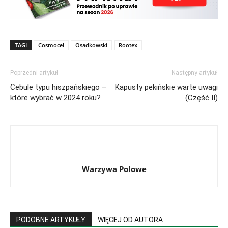
TAGI
Cosmocel
Osadkowski
Rootex
Poprzedni artykuł
Następny artykuł
Cebule typu hiszpańskiego –
Kapusty pekińskie warte uwagi
które wybrać w 2024 roku?
(Część II)
Warzywa Polowe
PODOBNE ARTYKUŁY
WIĘCEJ OD AUTORA