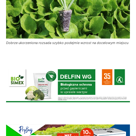
Dobrze ukorzeniona rozsada szybko podejmie wzrost na docelowym miejscu